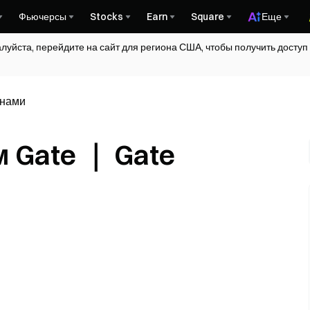
Фьючерсы
Stocks
Earn
Square
Еще
алуйста, перейдите на сайт для региона США, чтобы получить досту
онами
 Gate ｜ Gate