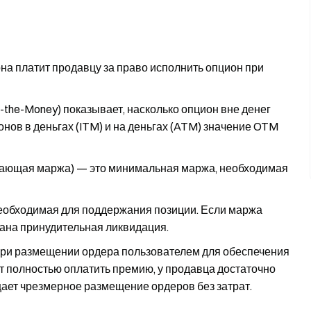
она платит продавцу за право исполнить опцион при
f-the-Money) показывает, насколько опцион вне денег
онов в деньгах (ITM) и на деньгах (ATM) значение OTM
вающая маржа) — это минимальная маржа, необходимая
еобходимая для поддержания позиции. Если маржа
вана принудительная ликвидация.
при размещении ордера пользователем для обеспечения
ет полностью оплатить премию, у продавца достаточно
ает чрезмерное размещение ордеров без затрат.