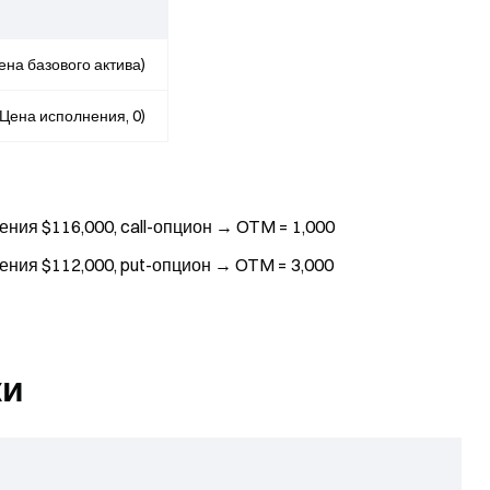
на базового актива)
Цена исполнения, 0)
ения $116,000, call-опцион → OTM = 1,000
ения $112,000, put-опцион → OTM = 3,000
жи