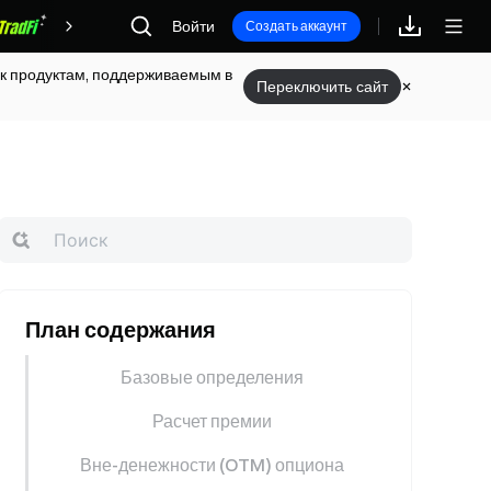
Войти
Награды
Создать аккаунт
п к продуктам, поддерживаемым в
Переключить сайт
План содержания
Базовые определения
Расчет премии
Вне-денежности (OTM) опциона