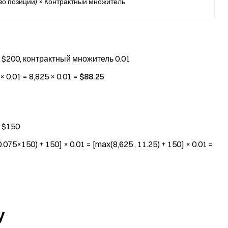
тво позиции) × Контрактный множитель
 $200, контрактный множитель 0.01
0.01 = 8,825 × 0.01 =
$88.25
 $150
5×150) + 150] × 0.01 = [max(8,625 , 11.25) + 150] × 0.01 =
у