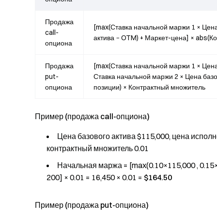
Продажа
[max(Ставка начальной маржи 1 × Цена
call-
актива − OTM) + Маркет-цена] × abs(К
опциона
Продажа
[max(Ставка начальной маржи 1 × Цена 
put-
Ставка начальной маржи 2 × Цена базо
опциона
позиции) × Контрактный множитель
Пример (продажа call-опциона)
Цена базового актива $115,000, цена исполн
контрактный множитель 0.01
Начальная маржа = [max(0.10×115,000 , 0.15×11
200] × 0.01 = 16,450 × 0.01 =
$164.50
Пример (продажа put-опциона)