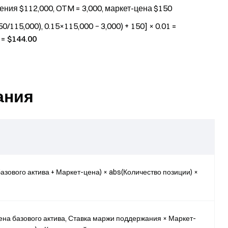
ения $112,000, OTM = 3,000, маркет-цена $150
115,000), 0.15×115,000 − 3,000) + 150] × 0.01 =
1 =
$144.00
ания
зового актива + Маркет-цена) × abs(Количество позиции) ×
на базового актива, Ставка маржи поддержания × Маркет-