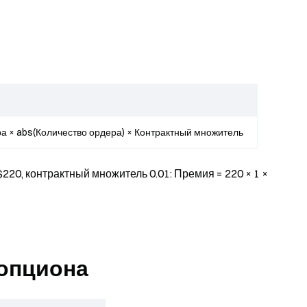
а × abs(Количество ордера) × Контрактный множитель
$220, контрактный множитель 0.01: Премия = 220 × 1 ×
 опциона