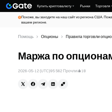
Купить криптовалюту
Рынки
Торговля
Похоже, вы заходите на наш сайт из региона США. Пож
вашем регионе.
Помощь
Опционы
Правила торговли опци
Маржа по опционам
2026-05-12 (UTC)
95 562
Прочли
18