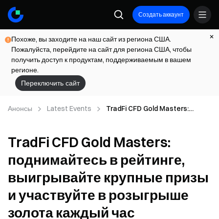
Создать аккаунт
Похоже, вы заходите на наш сайт из региона США.
Пожалуйста, перейдите на сайт для региона США, чтобы
получить доступ к продуктам, поддерживаемым в вашем
регионе.
Переключить сайт
Анонсы
Latest Events
TradFi CFD Gold Masters:
поднимайтесь в рейтинге,
выигрывайте крупные призы и
TradFi CFD Gold Masters:
участвуйте в розыгрыше золота
каждый час
поднимайтесь в рейтинге,
выигрывайте крупные призы
и участвуйте в розыгрыше
золота каждый час