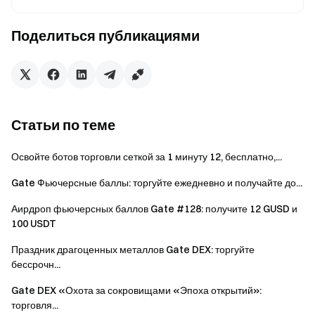
EURUSD, GBPUSD, USDJPY, AUDUSD и
Форекс
др.
Поделиться публикациями
XTI нефть, XBR нефть Brent, XNG
Товары
природный газ и др.
TSLA, NVDA, AAPL, MSTR, COIN, HOOD
Акции
и др.
Статьи по теме
NAS100, SPX500, HK50, JPN225, UK100
Освойте ботов торговли сеткой за 1 минуту 12, бесплатно,...
Индексы
и др.
Gate Фьючерсные баллы: торгуйте ежедневно и получайте до...
Аирдроп фьючерсных баллов Gate #128: получите 12 GUSD и
Кампания 1: Подарок за первую сделку для новых
100 USDT
пользователей
Праздник драгоценных металлов Gate DEX: торгуйте
В период кампании пользователи, которые впервые
бессрочн...
откроют позицию CFD в соответствующей секции, могут
получить подарок за первую сделку после выполнения
Gate DEX «Охота за сокровищами «Эпоха открытий»:
необходимого задания по первой сделке CFD.
торговля...