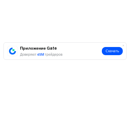
Взаимодействуйте с нашим мировым сообществом
,
чтобы получать последние инсайты
Прозрачность и безопасность
Проверьте наше 100% подтверждение резервов
Приложение Gate
Скачать
Доверяют
45M
трейдеров
О нас