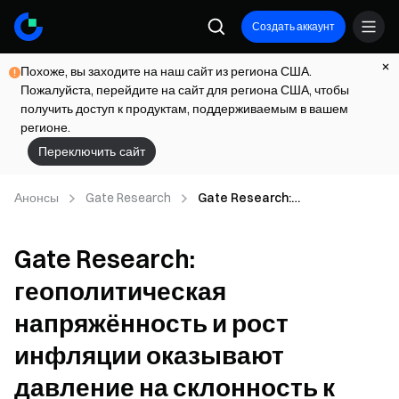
Создать аккаунт
Похоже, вы заходите на наш сайт из региона США.
Пожалуйста, перейдите на сайт для региона США, чтобы
получить доступ к продуктам, поддерживаемым в вашем
регионе.
Переключить сайт
Анонсы
Gate Research
Gate Research:
геополитическая
напряжённость и рост
Gate Research:
инфляции оказывают давление
на склонность к риску,
геополитическая
сохраняется отток средств из
ETF
напряжённость и рост
инфляции оказывают
давление на склонность к