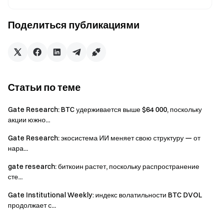
Gate Research
— это комплексная платформа
исследований блокчейна и криптовалют,
Поделиться публикациями
предоставляющая читателям глубокий контент,
включая технический анализ, инсайты рынка,
отраслевые исследования, прогнозирование трендов и
анализ макроэкономической политики.
Статьи по теме
Дисклеймер
Gate Research: BTC удерживается выше $64 000, поскольку
Инвестирование в рынки криптовалют связано с
акции южно...
высоким риском. Рекомендуем пользователям
проводить собственное исследование и полностью
Gate Research: экосистема ИИ меняет свою структуру — от
понимать характер активов и продуктов перед
нара...
принятием инвестиционных решений.
Gate
не несет
gate research: биткоин растет, поскольку распространение
ответственности за любые потери или ущерб,
сте...
возникшие вследствие таких решений.
Gate Institutional Weekly: индекс волатильности BTC DVOL
продолжает с...