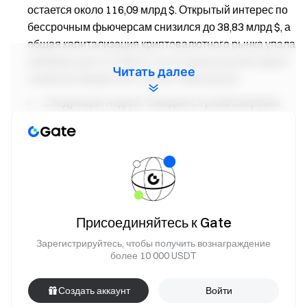
остается около 116,09 млрд $. Открытый интерес по
бессрочным фьючерсам снизился до 38,83 млрд $, а
общая капитализация криптовалютного рынка упала
примерно до 2,14 трлн $, что оставило рынок в фазе
Читать далее
снижения кредитного плеча и переоценки.
Следующая неделя: Ожидается разблокировка
токенов на сумму около 73,27 млн $ в течение
следующих семи дней. SPK, CONX и ARB
разблокируют примерно 18,27 млн $, 13,95 млн $ и
7,19 млн $ соответственно. Относительно высокие
соотношения разблокировки для SPK и CONX могут
создать локальное давление предложения.
Присоединяйтесь к Gate
Узнайте больше сегодня →
Gate Research:
Зарегистрируйтесь, чтобы получить вознаграждение
геополитическая напряженность и рост инфляции
более 10 000 USDT
снижают склонность к риску, отток средств из ETF
продолжается
Создать аккаунт
Войти