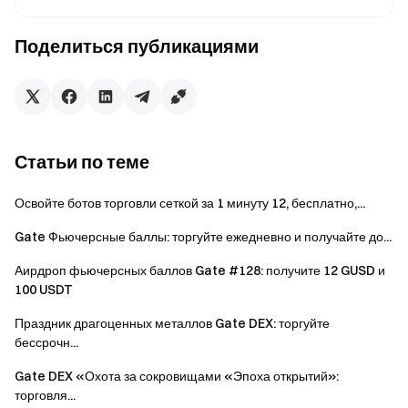
момент расчета команда проекта дополнит сумму,
чтобы каждый победитель получил не менее
Поделиться публикациями
заявленного эквивалента USDT.
Призовой фонд
Призовой фонд
Место
уровня ($FCM,
уровня (USDT)
справочно)
Статьи по теме
Освойте ботов торговли сеткой за 1 минуту 12, бесплатно,...
Топ 1
500 USDT
92 937
Gate Фьючерсные баллы: торгуйте ежедневно и получайте до...
Топ 2
300 USDT
55 762
Аирдроп фьючерсных баллов Gate #128: получите 12 GUSD и
100 USDT
Топ 3
200 USDT
37 175
Праздник драгоценных металлов Gate DEX: торгуйте
Топ
Пропорционально
Пропорционально
бессрочн...
4–10
1 500 USDT
278 960
Gate DEX «Охота за сокровищами «Эпоха открытий»:
торговля...
Топ
Пропорционально
Пропорционально