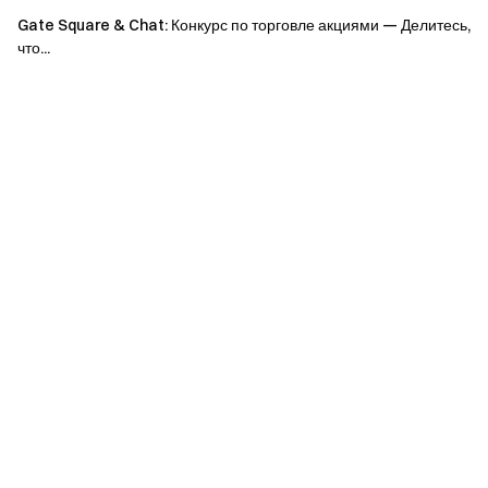
11–50
2 500 USDT
464 684
Gate Square & Chat: Конкурс по торговле акциями — Делитесь,
что...
Топ
Пропорционально
Пропорционально
51–
5 000 USDT
929 368
200
Правила проведения
Для участия необходимо предварительно
зарегистрироваться. Суммарный объем торгов за
период мероприятия должен составлять минимум
100 USDT.
Рейтинг формируется по суммарному объему
торгов: чем выше объем, тем выше позиция. При
равном объеме преимущество получает тот, кто
достиг его первым.