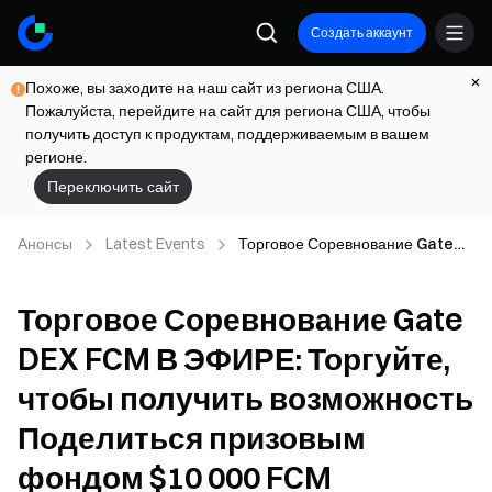
Создать аккаунт
Похоже, вы заходите на наш сайт из региона США.
Пожалуйста, перейдите на сайт для региона США, чтобы
получить доступ к продуктам, поддерживаемым в вашем
регионе.
Переключить сайт
Анонсы
Latest Events
Торговое Соревнование Gate
DEX FCM В ЭФИРЕ: Торгуйте,
чтобы получить возможность
Торговое Соревнование Gate
Поделиться призовым фондом
$10 000 FCM
DEX FCM В ЭФИРЕ: Торгуйте,
чтобы получить возможность
Поделиться призовым
фондом $10 000 FCM