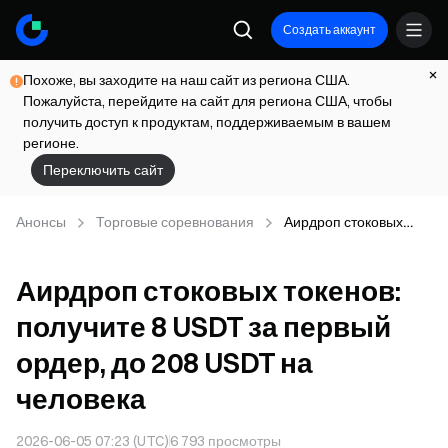
Создать аккаунт
Похоже, вы заходите на наш сайт из региона США.
Пожалуйста, перейдите на сайт для региона США, чтобы
получить доступ к продуктам, поддерживаемым в вашем
регионе.
Переключить сайт
Анонсы
Торговые соревнования
Аирдроп стоковых
токенов: получите 8
USDT за первый
Аирдроп стоковых токенов:
ордер, до 208 USDT на
человека
получите 8 USDT за первый
ордер, до 208 USDT на
человека
2026-06-05 07:23 (UTC)
6 793
просмотры