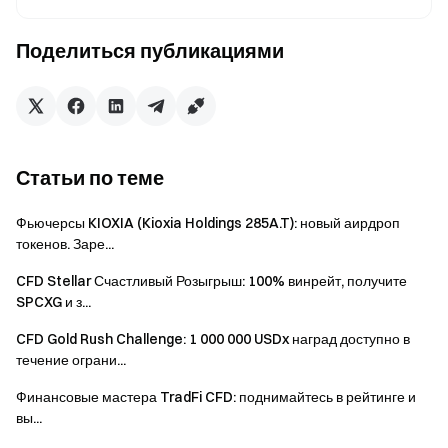
торговать на всех трех.
Поделиться публикациями
Награда 2: Торговый челлендж для всех
пользователей — несколько уровней, до 200 $ на
человека
В течение периода проведения участники будут
Статьи по теме
распределены по уровням в зависимости от общего
объема торгов по доступным продуктам (бессрочные
Фьючерсы KIOXIA (Kioxia Holdings 285A.T): новый аирдроп
контракты, CFD и Gate Stocks). После достижения
токенов. Заре...
порога объема торгов вы получаете право на участие в
соответствующем призовом пуле. В общей сложности
CFD Stellar Счастливый Розыгрыш: 100% винрейт, получите
SPCXG и з...
40 000 USDT будут распределены между участниками
по формуле «Вес уровня × индивидуальная доля
CFD Gold Rush Challenge: 1 000 000 USDx наград доступно в
объема», при этом максимальная награда на одного
течение ограни...
пользователя — 200 USDT.
Финансовые мастера TradFi CFD: поднимайтесь в рейтинге и
вы...
Совокупный
Призовой