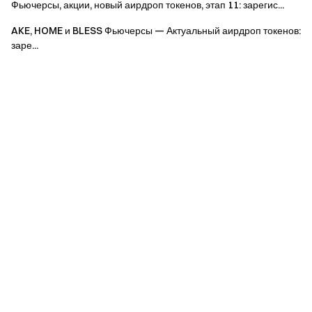
Вес
Фьючерсы, акции, новый аирдроп токенов, этап 11: зарегис...
объем торгов
уровень
AKE, HOME и BLESS Фьючерсы — Актуальный аирдроп токенов:
Базовый
заре...
≥ 2 000 USDT
1x
призовой пул
Промежуточный
≥ 10 000 USDT
2x
призовой пул
3x
Продвинутый
≥ 50 000 USDT
(максимум
призовой пул
200 USDT)
Примечание: Объем торгов = покупки + продажи. Ваша
награда = 40 000 USDT × (Ваш объем × вес уровня) /
Σ(Объемы всех квалифицированных пользователей ×
соответствующие веса), максимум 200 USDT на
пользователя. Если призовой фонд не будет полностью
распределен, остаток не выплачивается.