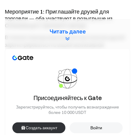
Мероприятие 1: Приглашайте друзей для
торговли — оба участвуют в розыгрыше из
Освежающего призового фонда
Читать далее
В течение периода мероприятия приглашение друзей
зарегистрироваться по вашей эксклюзивной
пригласительной ссылке и выполнить любое из
следующих торговых заданий считается
действительным приглашением. За каждого успешно
приглашенного друга, выполнившего условия, как
пригласивший, так и приглашенный друг получат один
шанс на розыгрыш для участия в розыгрыше
Присоединяйтесь к Gate
Освежающего призового фонда.
Примечание: приглашенные друзья должны
Зарегистрируйтесь, чтобы получить вознаграждение
зарегистрироваться для участия в мероприятии, чтобы
более 10 000 USDT
получить право на участие в розыгрыше. Если они не
зарегистрируются, они не будут иметь права на
Создать аккаунт
Войти