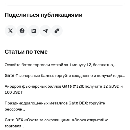
розыгрыш, даже если выполнят торговые задачи.
Совокупный объем спотовой торговли ≥ 1 000
Поделиться публикациями
USDT
Совокупный объем торговли фьючерсами ≥ 5 000
USDT
Совокупный объем торговли CFD ≥ 1 000 USDT
Статьи по теме
Мероприятие 2: Продвинутый объем торгов —
Освойте ботов торговли сеткой за 1 минуту 12, бесплатно,...
откройте освежающие бонусные награды
Gate Фьючерсные баллы: торгуйте ежедневно и получайте до...
В течение мероприятия после того, как приглашенный
Аирдроп фьючерсных баллов Gate #128: получите 12 GUSD и
друг выполнит основные торговые задачи из
100 USDT
Мероприятия 1, если он продолжит увеличивать свой
общий совокупный объем торговли (спот + фьючерсы +
Праздник драгоценных металлов Gate DEX: торгуйте
CFD) до указанного уровня, пригласивший будет иметь
бессрочн...
право на дополнительные продвинутые торговые
Gate DEX «Охота за сокровищами «Эпоха открытий»:
награды. Если одновременно достигнуто несколько
торговля...