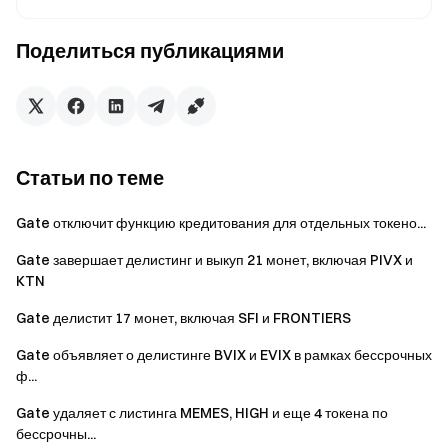
приостановки торговли фьючерсами на
соответствующих рынках. Все неисполненные
Поделиться публикациями
ордера будут отменены автоматически. Если у Вас
есть открытые позиции на этих рынках, пожалуйста,
скорректируйте свою инвестиционную стратегию и
закройте позиции вручную до 08:00 (UTC) 5 июня
2026 года, чтобы избежать принудительного
Статьи по теме
закрытия.
Пользователи с активными количественными
Gate отключит функцию кредитования для отдельных токено...
стратегиями по сетке для этих монет должны
Gate завершает делистинг и выкуп 21 монет, включая PIVX и
скорректировать свои стратегии заранее. В
KTN
противном случае сделки будут автоматически
завершены до 08:00 (UTC) 5 июня 2026 года.
Gate делистит 17 монет, включая SFI и FRONTIERS
Gate приостановит торговлю этими монетами,
Gate объявляет о делистинге BVIX и EVIX в рамках бессрочных
ф...
включая связанные спотовые пары, количественную
торговлю по сетке, Simple Earn и маржинальную
Gate удаляет с листинга MEMES, HIGH и еще 4 токена по
торговлю, начиная с 03:00 (UTC) 11 июня 2026 года.
бессрочны...