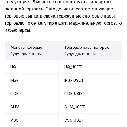
следующие 15 монет не соответствуют стандартам
активной торговли. Gate делистит соответствующие
торговые рынки, включая связанные спотовые пары,
торговлю по сетке, Simple Earn, маржинальную торговлю
и фьючерсы.
Монеты, которые
Торговые пары, которые
будут делистены
будут делистены
HQ
HQ_USDT
INSP
INSP_USDT
RIDE
RIDE_USDT
SLIM
SLIM_USDT
VSC
VSC_USDT