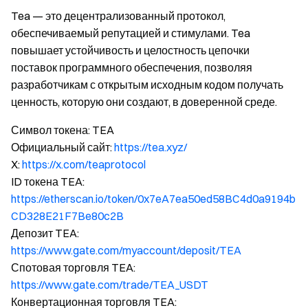
Tea — это децентрализованный протокол,
обеспечиваемый репутацией и стимулами. Tea
повышает устойчивость и целостность цепочки
поставок программного обеспечения, позволяя
разработчикам с открытым исходным кодом получать
ценность, которую они создают, в доверенной среде.
Символ токена: TEA
Официальный сайт:
https://tea.xyz/
X:
https://x.com/teaprotocol
ID токена TEA:
https://etherscan.io/token/0x7eA7ea50ed58BC4d0a9194b
CD328E21F7Be80c2B
Депозит TEA:
https://www.gate.com/myaccount/deposit/TEA
Спотовая торговля TEA:
https://www.gate.com/trade/TEA_USDT
Конвертационная торговля TEA: