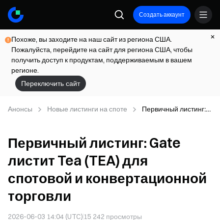
Создать аккаунт
Похоже, вы заходите на наш сайт из региона США.
Пожалуйста, перейдите на сайт для региона США, чтобы
получить доступ к продуктам, поддерживаемым в вашем
регионе.
Переключить сайт
Анонсы
Новые листинги на споте
Первичный листинг:
Gate листит Tea
(TEA) для спотовой и
Первичный листинг: Gate
конвертационной
торговли
листит Tea (TEA) для
спотовой и конвертационной
торговли
2026-06-03 14:04 (UTC)
15 242
просмотры