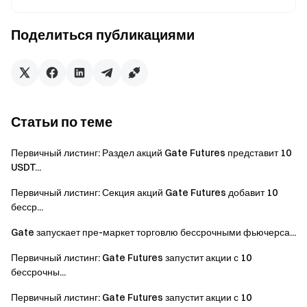
быстро и легко
Начните действовать уже сейчас
Поделиться публикациями
Зарегистрируйтесь
и получите до $10000 в
приветственных наградах
Пригласите друзей
и заработайте до 40% их комиссий
Оставайтесь на связи
Посетите официальный сайт Gate
Статьи по теме
Загрузите приложение Gate | Десктоп-версию
Подпишитесь на нас в X (Twitter)
, чтобы получить
Первичный листинг: Раздел акций Gate Futures представит 10
больше бонусов
USDT...
Присоединяйтесь к нашему сообществу Telegram
,
Первичный листинг: Секция акций Gate Futures добавит 10
чтобы обсуждать актуальные темы
бесср...
Взаимодействуйте с нашим мировым сообществом
,
Gate запускает пре-маркет торговлю бессрочными фьючерса...
чтобы получать последние инсайты
Прозрачность и безопасность
Первичный листинг: Gate Futures запустит акции с 10
Проверьте наше 100% подтверждение резервов
бессрочны...
Первичный листинг: Gate Futures запустит акции с 10