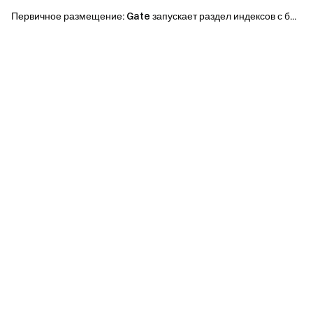
больше бонусов
Первичное размещение: Gate запускает раздел индексов с б...
Присоединяйтесь к нашему сообществу Telegram
,
чтобы обсуждать актуальные темы
Взаимодействуйте с нашим мировым сообществом
,
чтобы получать последние инсайты
Прозрачность и безопасность
Проверьте наше 100% подтверждение резервов