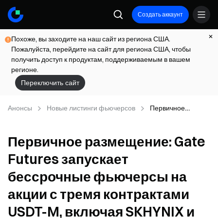
Создать аккаунт
Похоже, вы заходите на наш сайт из региона США.
Пожалуйста, перейдите на сайт для региона США, чтобы
получить доступ к продуктам, поддерживаемым в вашем
регионе.
Переключить сайт
Анонсы
Новые листинги фьючерсов
Первичное
размещение: Gate
Futures запускает
Первичное размещение: Gate
бессрочные
фьючерсы на
Futures запускает
акции с тремя
контрактами
бессрочные фьючерсы на
USDT-M, включая
SKHYNIX и
акции с тремя контрактами
SAMSUNG
USDT-M, включая SKHYNIX и