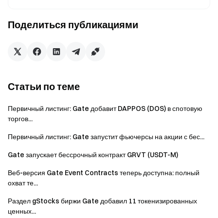
исходя из текущих рыночных условий.
Поделиться публикациями
Команда Gate
2 июня 2026 г.
Статьи по теме
Проводник в мир криптовалют
Торгуйте более 4,900 криптовалютами безопасно,
Первичный листинг: Gate добавит DAPPOS (DOS) в спотовую
быстро и легко
торгов...
Начните действовать уже сейчас
Первичный листинг: Gate запустит фьючерсы на акции с бес...
Зарегистрируйтесь
и получите до $10000 в
приветственных наградах
Gate запускает бессрочный контракт GRVT (USDT-M)
Пригласите друзей
и заработайте до 40% их комиссий
Веб-версия Gate Event Contracts теперь доступна: полный
Оставайтесь на связи
охват те...
Посетите официальный сайт Gate
Загрузите приложение Gate | Десктоп-версию
Раздел gStocks биржи Gate добавил 11 токенизированных
ценных...
Подпишитесь на нас в X (Twitter)
, чтобы получить