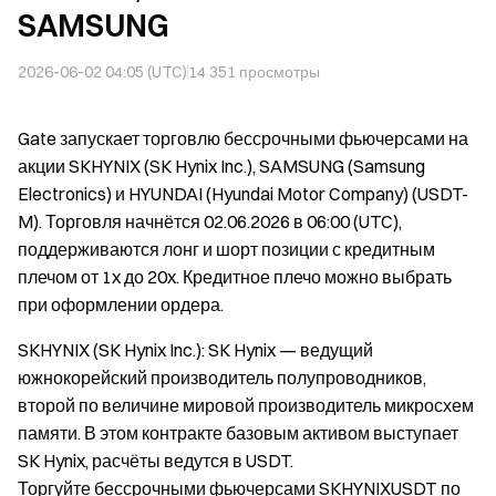
SAMSUNG
2026-06-02 04:05 (UTC)
14 351
просмотры
Gate запускает торговлю бессрочными фьючерсами на
акции SKHYNIX (SK Hynix Inc.), SAMSUNG (Samsung
Electronics) и HYUNDAI (Hyundai Motor Company) (USDT-
M). Торговля начнётся 02.06.2026 в 06:00 (UTC),
поддерживаются лонг и шорт позиции с кредитным
плечом от 1x до 20x. Кредитное плечо можно выбрать
при оформлении ордера.
SKHYNIX (SK Hynix Inc.): SK Hynix — ведущий
южнокорейский производитель полупроводников,
второй по величине мировой производитель микросхем
памяти. В этом контракте базовым активом выступает
SK Hynix, расчёты ведутся в USDT.
Торгуйте бессрочными фьючерсами SKHYNIXUSDT по