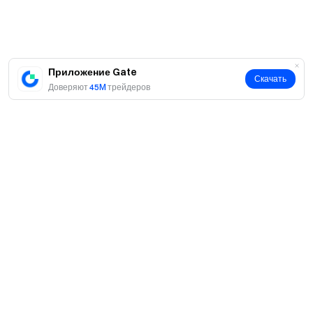
Приложение Gate
Скачать
Доверяют
45M
трейдеров
О нас
О нас
Продукты
Карьeра
P2P