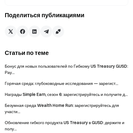
учитывать, что торговля криптовалютами зависит от
различных факторов, включая рыночные и
Поделиться публикациями
политические изменения. Рынок отличается высокой
волатильностью, а колебания цен трудно
прогнозировать. Пожалуйста, учитывайте рыночные
риски и торгуйте осознанно.
Статьи по теме
Команда Gate
Бонус для новых пользователей по Гибкому US Treasury GUSD:
28 мая 2026 г.
Рау...
Горячая среда: глубоководные исследования — зарегист...
Проводник в мир криптовалют
Награды Simple Earn, сезон 6: зарегистрируйтесь и получите д...
Торгуйте более 4,900 криптовалютами безопасно,
Безумная среда Wealth Home Run: зарегистрируйтесь для
быстро и легко
участи...
Начните действовать уже сейчас
Зарегистрируйтесь
и получите до $10000 в
Обновление гибкого продукта US Treasury в GUSD: держите и
полу...
приветственных наградах