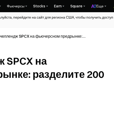
Фьючерсы
Stocks
Earn
Square
Еще
алуйста, перейдите на сайт для региона США, чтобы получить досту
 челлендж SPCX на фьючерсном предрынке:
 200 000 USDT
ж SPCX на
ынке: разделите 200