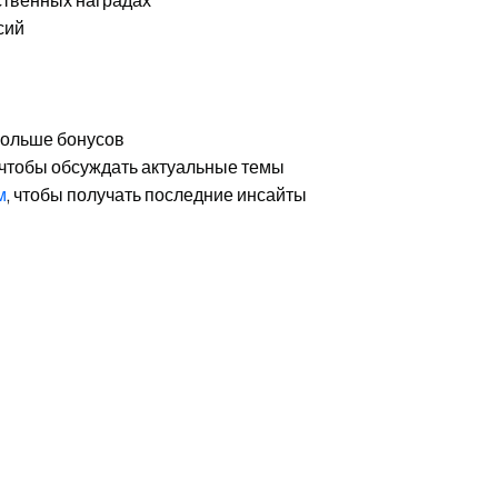
ственных наградах
сий
 больше бонусов
 чтобы обсуждать актуальные темы
м
, чтобы получать последние инсайты