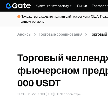
Купить криптовалюту
Рынки
Торговля
Похоже, вы заходите на наш сайт из региона США. Пож
вашем регионе.
Анонсы
Торговые соревнования
Торговый
разделите
Торговый челленд
фьючерсном предр
000 USDT
2026-05-22 09:08 (UTC)
8 676
просмотры