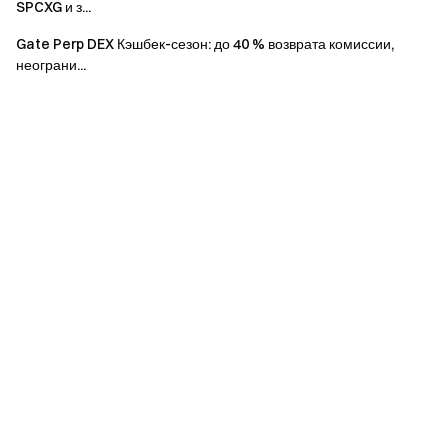
SPCXG и з...
отметку
мероприятия, с
ежедневным объемом
Gate Perp DEX Кэшбек-сезон: до 40 % возврата комиссии,
торгов ≥ 5 000 USDT
неограни...
Завершить 5 дней
отметок по торговле
Задание на
фьючерсами в течение
1
отметку
мероприятия, с
ежедневным объемом
торгов ≥ 5 000 USDT
Завершить 7 дней
отметок по торговле
Задание на
фьючерсами в течение
2
отметку
мероприятия, с
ежедневным объемом
торгов ≥ 5 000 USDT
Призовой фонд пиццы 1 BTC
Пользователи могут использовать Кусочки пиццы для