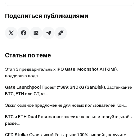
Задание на
Совокупный объем
объем
торгов фьючерсами ≥
1
Поделиться публикациями
торгов
500 000 USDT
Задание на
Совокупный объем
объем
торгов фьючерсами ≥ 1
2
торгов
000 000 USDT
Статьи по теме
Задание на
Совокупный объем
объем
торгов фьючерсами ≥ 5
3
Этап 3 предварительных IPO Gate: Moonshot AI (KIMI),
торгов
000 000 USDT
поддержка подп...
Совокупный чистый
Gate Launchpool Проект #369: SNDKG (SanDisk). Застейкайте
Задание на
ввод на счет ≥ 1 000
BTC, ETH или GT, чт...
1
ввод
USDT в течение
Эксклюзивное предложение для новых пользователей Кон...
мероприятия
BTC и ETH Dual Resonance: внесите депозит и торгуйте, чтобы
Завершить 3 дня
разде...
отметок по торговле
Задание на
фьючерсами в течение
CFD Stellar Счастливый Розыгрыш: 100% винрейт, получите
1