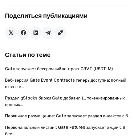
Депозит HOOLI: Приложение Gate – [Активы] – [Спот] –
[Депозит] – [HOOLI]
Поделиться публикациями
Спотовая торговля HOOLI: Приложение Gate –
[Торговля] – [Спот] – Выберите рынок HOOLI (слева
вверху)
Конвертационная торговля HOOLI: Приложение Gate –
[Торговля] – [Конвертация] – Выберите HOOLI
Статьи по теме
Gate запускает бессрочный контракт GRVT (USDT-M)
Команда Gate
Веб-версия Gate Event Contracts теперь доступна: полный
15 мая 2026 г.
охват те...
Раздел gStocks биржи Gate добавил 11 токенизированных
ценных...
Проводник в мир криптовалют
Торгуйте более 4,900 криптовалютами безопасно,
Первичное размещение: Gate запускает раздел индексов с б...
быстро и легко
Первоначальный листинг: Gate Futures запускает акции с 9
Начните действовать уже сейчас
бес...
Зарегистрируйтесь
и получите до $10000 в