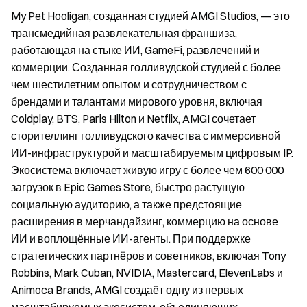
My Pet Hooligan, созданная студией AMGI Studios, — это
трансмедийная развлекательная франшиза,
работающая на стыке ИИ, GameFi, развлечений и
коммерции. Созданная голливудской студией с более
чем шестилетним опытом и сотрудничеством с
брендами и талантами мирового уровня, включая
Coldplay, BTS, Paris Hilton и Netflix, AMGI сочетает
сторителлинг голливудского качества с иммерсивной
ИИ-инфраструктурой и масштабируемым цифровым IP.
Экосистема включает живую игру с более чем 600 000
загрузок в Epic Games Store, быстро растущую
социальную аудиторию, а также предстоящие
расширения в мерчандайзинг, коммерцию на основе
ИИ и воплощённые ИИ-агенты. При поддержке
стратегических партнёров и советников, включая Tony
Robbins, Mark Cuban, NVIDIA, Mastercard, ElevenLabs и
Animoca Brands, AMGI создаёт одну из первых