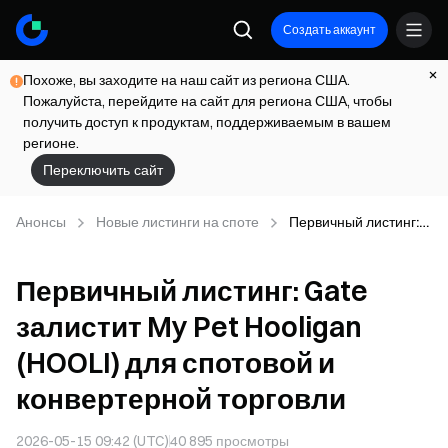
Создать аккаунт
Похоже, вы заходите на наш сайт из региона США.
Пожалуйста, перейдите на сайт для региона США, чтобы
получить доступ к продуктам, поддерживаемым в вашем
регионе.
Переключить сайт
Анонсы
Новые листинги на споте
Первичный листинг:
Gate залистит My
Pet Hooligan (HOOLI)
Первичный листинг: Gate
для спотовой и
конвертерной
залистит My Pet Hooligan
торговли
(HOOLI) для спотовой и
конвертерной торговли
2026-05-15 09:42 (UTC)
40 895
просмотры