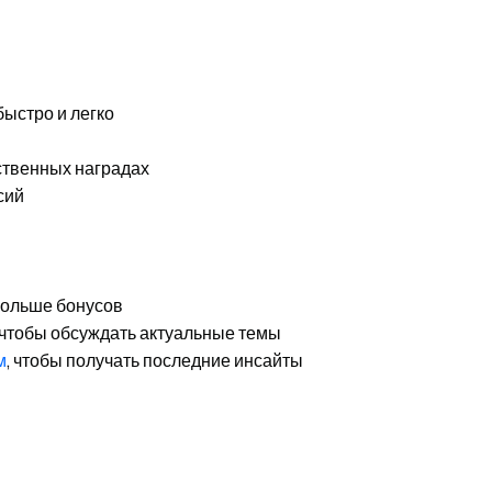
быстро и легко
ственных наградах
сий
 больше бонусов
 чтобы обсуждать актуальные темы
м
, чтобы получать последние инсайты