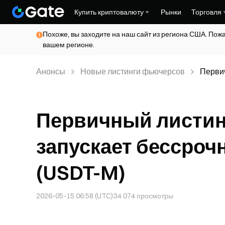
Купить криптовалюту
Рынки
Торговля
Похоже, вы заходите на наш сайт из региона США. Пож
вашем регионе.
Анонсы
Новые листинги фьючерсов
Первич
бесср
Первичный листинг:
запускает бессро
(USDT-M)
2026-05-15 06:58 (UTC)
34 074
просмотры