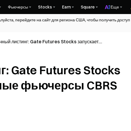
Фьючерсы
Stocks
Earn
Square
Еще
алуйста, перейдите на сайт для региона США, чтобы получить досту
ный листинг: Gate Futures Stocks запускает
очные фьючерсы CBRS (USDT-M)
 Gate Futures Stocks
чные фьючерсы CBRS