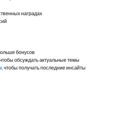
ственных наградах
сий
 больше бонусов
 чтобы обсуждать актуальные темы
м
, чтобы получать последние инсайты