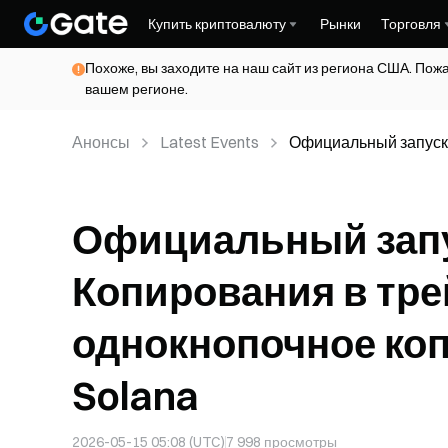
Купить криптовалюту
Рынки
Торговля
Похоже, вы заходите на наш сайт из региона США. Пож
вашем регионе.
Анонсы
Latest Events
Официальный запуск
однокнопочное копир
Официальный запу
Копирования в тре
однокнопочное коп
Solana
2026-05-15 05:08 (UTC)
7 998
просмотры