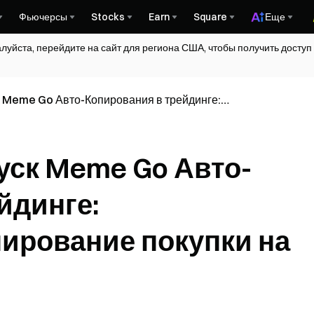
Фьючерсы
Stocks
Earn
Square
Еще
алуйста, перейдите на сайт для региона США, чтобы получить досту
 Meme Go Авто-Копирования в трейдинге:
ование покупки на Solana
ск Meme Go Авто-
йдинге:
ирование покупки на