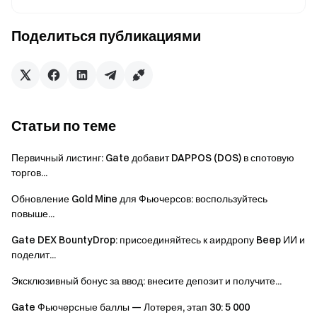
достигнутый уровень.
Поделиться публикациями
Действительные
Количество
Бонус
приглашения
наград
3
2 XRP
1 500
Статьи по теме
6
5 XRP
600
Первичный листинг: Gate добавит DAPPOS (DOS) в спотовую
15
торгов...
15
200
XRP
Обновление Gold Mine для Фьючерсов: воспользуйтесь
повыше...
Событие 3: Приветственные награды для новых
Gate DEX BountyDrop: присоединяйтесь к аирдропу Beep ИИ и
пользователей
поделит...
В период проведения акции, если приглашённый друг
Эксклюзивный бонус за ввод: внесите депозит и получите...
выполнит совокупный объём спотовой и фьючерсной
Gate Фьючерсные баллы — Лотерея, этап 30: 5 000
торговли любым токеном не менее 2 000 USDT, он