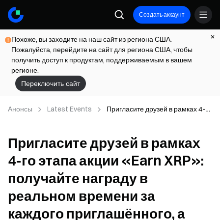
Создать аккаунт
Похоже, вы заходите на наш сайт из региона США.
Пожалуйста, перейдите на сайт для региона США, чтобы
получить доступ к продуктам, поддерживаемым в вашем
регионе.
Переключить сайт
Анонсы
Latest Events
Пригласите друзей в рамках 4-го
этапа акции «Earn XRP»:
получайте награду в реальном
Пригласите друзей в рамках
времени за каждого
приглашённого, а ваши друзья
4-го этапа акции «Earn XRP»:
— эксклюзивные
приветственные подарки
получайте награду в
реальном времени за
каждого приглашённого, а