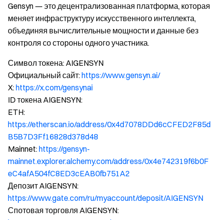
Gensyn — это децентрализованная платформа, которая
меняет инфраструктуру искусственного интеллекта,
объединяя вычислительные мощности и данные без
контроля со стороны одного участника.
Символ токена: AIGENSYN
Официальный сайт:
https://www.gensyn.ai/
X:
https://x.com/gensynai
ID токена AIGENSYN:
ETH:
https://etherscan.io/address/0x4d7078DDd6cCFED2F85d
B5B7D3Ff16828d378d48
Mainnet:
https://gensyn-
mainnet.explorer.alchemy.com/address/0x4e742319f6b0F
eC4afA504fC8ED3cEAB0fb751A2
Депозит AIGENSYN:
https://www.gate.com/ru/myaccount/deposit/AIGENSYN
Спотовая торговля AIGENSYN: