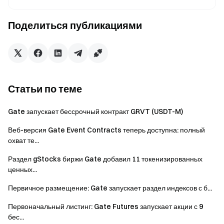
Проводник в мир криптовалют
Поделиться публикациями
Торгуйте более 4,900 криптовалютами безопасно,
быстро и легко
Начните действовать уже сейчас
Зарегистрируйтесь
и получите до $10000 в
приветственных наградах
Статьи по теме
Пригласите друзей
и заработайте до 40% их комиссий
Оставайтесь на связи
Gate запускает бессрочный контракт GRVT (USDT-M)
Посетите официальный сайт Gate
Загрузите приложение Gate | Десктоп-версию
Веб-версия Gate Event Contracts теперь доступна: полный
охват те...
Подпишитесь на нас в X (Twitter)
, чтобы получить
больше бонусов
Раздел gStocks биржи Gate добавил 11 токенизированных
Присоединяйтесь к нашему сообществу Telegram
,
ценных...
чтобы обсуждать актуальные темы
Первичное размещение: Gate запускает раздел индексов с б...
Взаимодействуйте с нашим мировым сообществом
,
чтобы получать последние инсайты
Первоначальный листинг: Gate Futures запускает акции с 9
Прозрачность и безопасность
бес...