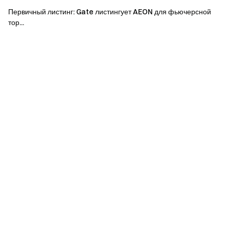
Проверьте наше 100% подтверждение резервов
Первичный листинг: Gate листингует AEON для фьючерсной
тор...