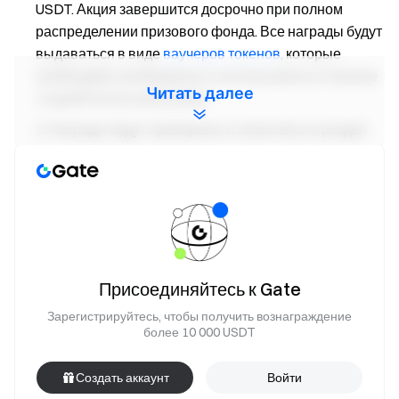
USDT. Акция завершится досрочно при полном
распределении призового фонда. Все награды будут
выдаваться в виде
ваучеров токенов
, которые
необходимо активировать и использовать в течение
Читать далее
14 дней после зачисления.
Награды будут проверены и зачислены в раздел
Ваучеры в течение 14 рабочих дней после подачи
заявки на получение награды.
Награды необходимо вывести в период
проведения акции, иначе они аннулируются.
Для получения награды приглашенный должен
зарегистрироваться по эксклюзивному
Присоединяйтесь к Gate
реферальному коду или ссылке реферера,
Зарегистрируйтесь, чтобы получить вознаграждение
созданным на странице
Команда токена
.
более 10 000 USDT
Награды по данной акции не суммируются с
наградами по Реферальной комиссии или другим
Создать аккаунт
Войти