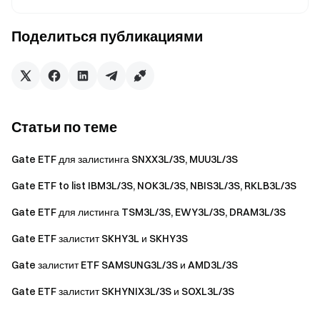
Вы подтверждаете и соглашаетесь с тем, что несёте
полную ответственность за риски торговли Gate ETF.
Поделиться публикациями
Для получения дополнительных инструкций посетите:
Руководство для новичков Gate ETF
Предупреждение о рисках
Статьи по теме
ETF несут высокий риск из-за встроенного механизма
плеча. Колебания цен могут привести к значительной
Gate ETF для залистинга SNXX3L/3S, MUU3L/3S
прибыли или потерям. Кроме того, из-за планового и
внутридневного ребалансирования совокупный доход
Gate ETF to list IBM3L/3S, NOK3L/3S, NBIS3L/3S, RKLB3L/3S
за определённый период может не полностью
Gate ETF для листинга TSM3L/3S, EWY3L/3S, DRAM3L/3S
соответствовать целевому соотношению плеча. ETF
предназначены преимущественно для краткосрочной
Gate ETF залистит SKHY3L и SKHY3S
торговли и не подходят для долгосрочного хранения.
Gate залистит ETF SAMSUNG3L/3S и AMD3L/3S
Пожалуйста, убедитесь, что Вы полностью понимаете
Gate ETF залистит SKHYNIX3L/3S и SOXL3L/3S
связанные риски перед началом торговли.