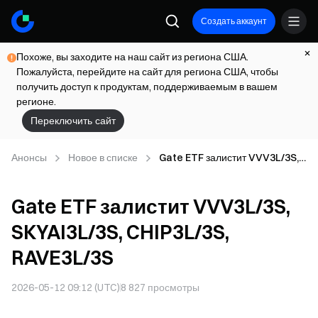
Создать аккаунт
Похоже, вы заходите на наш сайт из региона США.
Пожалуйста, перейдите на сайт для региона США, чтобы
получить доступ к продуктам, поддерживаемым в вашем
регионе.
Переключить сайт
Анонсы
Новое в списке
Gate ETF залистит VVV3L/3S,
SKYAI3L/3S, CHIP3L/3S,
RAVE3L/3S
Gate ETF залистит VVV3L/3S,
SKYAI3L/3S, CHIP3L/3S,
RAVE3L/3S
2026-05-12 09:12 (UTC)
8 827
просмотры