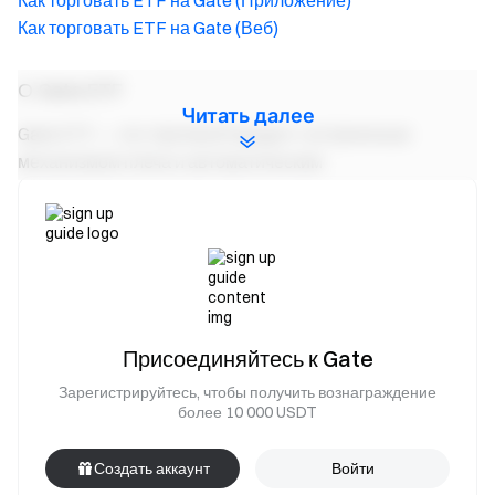
Как торговать ETF на Gate (Приложение)
Как торговать ETF на Gate (Веб)
О Gate ETF
Читать далее
Gate ETF — это торговый продукт с встроенным
механизмом плеча и автоматическим
ребалансированием. ETF-продукты ежедневно
корректируют соотношение плеча на основе прибыли и
убытков, чтобы поддерживать целевой мультипликатор
плеча: позиции увеличиваются при прибыли и
сокращаются при потерях. Пользователи могут
осуществлять торговлю с плечом, просто покупая и
продавая эти токены, без необходимости внесения
Присоединяйтесь к Gate
маржи.
Зарегистрируйтесь, чтобы получить вознаграждение
более 10 000 USDT
Перед торговлей или участием в любых продуктах Gate
ETF убедитесь, что Вы полностью прочитали
Введение
Создать аккаунт
Войти
в ETF
и осознаёте риски, связанные с ETF. Как трейдер,