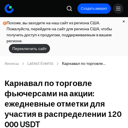
Создать аккаунт
Похоже, вы заходите на наш сайт из региона США.
Пожалуйста, перейдите на сайт для региона США, чтобы
получить доступ к продуктам, поддерживаемым в вашем
регионе.
Переключить сайт
Анонсы
Latest Events
Карнавал по торговле
фьючерсами на акции:
ежедневные отметки для
Карнавал по торговле
участия в распределении 120
000 USDT
фьючерсами на акции:
ежедневные отметки для
участия в распределении 120
000 USDT