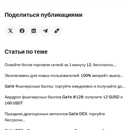
6 дней
60 USDT
Поделиться публикациями
3 дня
30 USDT
1 день
10 USDT
Статьи по теме
Акция 3: Таблица лидеров по торговле —
получите до 3 000 USDT на пользователя
Освойте ботов торговли сеткой за 1 минуту 12, бесплатно,...
В период проведения акции все участники,
Эксклюзивно для новых пользователей: 100% винрейт, выигр...
совершившие сделки с фьючерсами на акции на сумму
Gate Фьючерсные баллы: торгуйте ежедневно и получайте до...
не менее 500 $, попадают в таблицу лидеров и делят
призовой фонд 50 000 USDT, при этом максимальная
Аирдроп фьючерсных баллов Gate #128: получите 12 GUSD и
сумма для одного пользователя составляет 3 000 USDT.
100 USDT
Праздник драгоценных металлов Gate DEX: торгуйте
бессрочн...
Минимальный
объем торгов