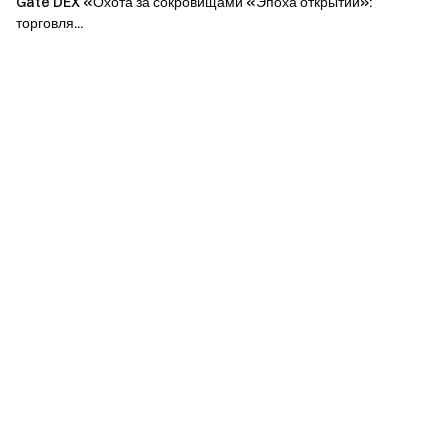
Gate DEX «Охота за сокровищами «Эпоха открытий»:
Место
Награды
фьючерсами
торговля...
на
пользователя
1
3 000 USDT
80 000 000 $
2
2 000 USDT
50 000 000 $
3
1 000 USDT
20 000 000 $
Равное
4–10
распределение 1
5 000 000 $
700 USDT
Равное
11–50
распределение 2
1 000 000 $
000 USDT
Пропорциональное
Остальные
распределение 40