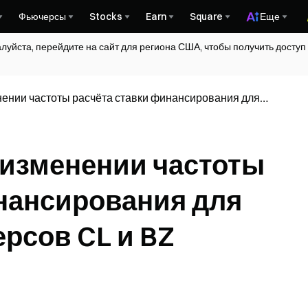
Фьючерсы
Stocks
Earn
Square
Еще
алуйста, перейдите на сайт для региона США, чтобы получить досту
нении частоты расчёта ставки финансирования для
L и BZ
 изменении частоты
нансирования для
рсов CL и BZ