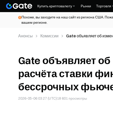
Купить криптовалюту
Рынки
Торговля
Похоже, вы заходите на наш сайт из региона США. Пож
вашем регионе.
Анонсы
Комиссии
Gate объявляет об изме
бессрочных фьючерсов C
Gate объявляет об
расчёта ставки фи
бессрочных фьюче
2026-05-06 03:27 (UTC)
18 601
просмотры