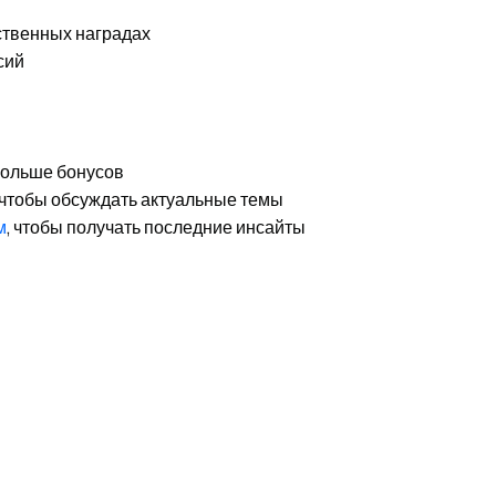
ственных наградах
сий
 больше бонусов
 чтобы обсуждать актуальные темы
м
, чтобы получать последние инсайты