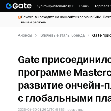
Купить криптовалюту
Рынки
Торговля
Похоже, вы заходите на наш сайт из региона США. Пож
вашем регионе.
Анонсы
Ключевые этапы бренда
Gate прис
сфере кри
глобальн
Gate присоединилс
программе Masterc
развитие ончейн-п
с глобальными пл
2026-04-30 01:26 (UTC)
9 863
просмотры