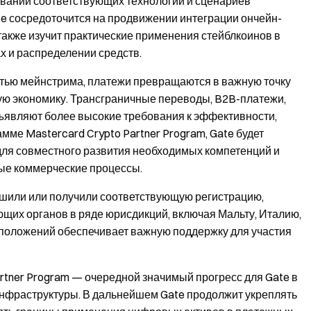
овании соответствующих технологий и сценариев
e сосредоточится на продвижении интеграции ончейн-
акже изучит практические применения стейблкоинов в
х и распределении средств.
стью мейнстрима, платежи превращаются в важную точку
ую экономику. Трансграничные переводы, B2B-платежи,
ъявляют более высокие требования к эффективности,
амме Mastercard Crypto Partner Program, Gate будет
для совместного развития необходимых компетенций и
ые коммерческие процессы.
ршили или получили соответствующую регистрацию,
щих органов в ряде юрисдикций, включая Мальту, Италию,
сположений обеспечивает важную поддержку для участия
rtner Program — очередной значимый прогресс для Gate в
нфраструктуры. В дальнейшем Gate продолжит укреплять