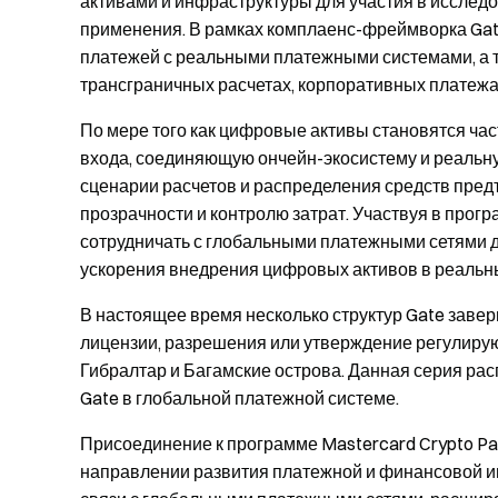
активами и инфраструктуры для участия в исслед
применения. В рамках комплаенс-фреймворка Gat
платежей с реальными платежными системами, а т
трансграничных расчетах, корпоративных платежа
По мере того как цифровые активы становятся ча
входа, соединяющую ончейн-экосистему и реальн
сценарии расчетов и распределения средств пред
прозрачности и контролю затрат. Участвуя в прогр
сотрудничать с глобальными платежными сетями 
ускорения внедрения цифровых активов в реальн
В настоящее время несколько структур Gate заве
лицензии, разрешения или утверждение регулирую
Гибралтар и Багамские острова. Данная серия ра
Gate в глобальной платежной системе.
Присоединение к программе Mastercard Crypto Pa
направлении развития платежной и финансовой и