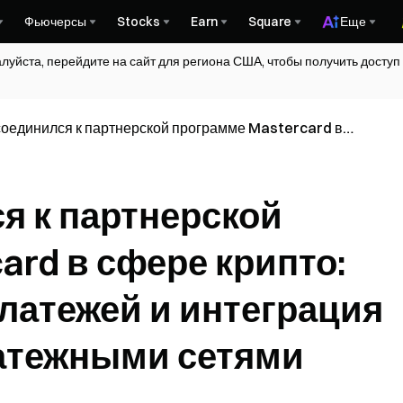
Фьючерсы
Stocks
Earn
Square
Еще
алуйста, перейдите на сайт для региона США, чтобы получить досту
оединился к партнерской программе Mastercard в
пто: развитие ончейн-платежей и интеграция с
ыми платежными сетями
я к партнерской
ard в сфере крипто:
латежей и интеграция
атежными сетями