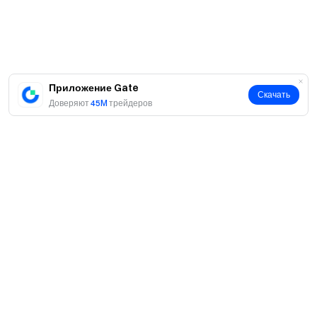
Маркет-мейкеры, юридические лица, организации
и аффилированные аккаунты не могут участвовать в
данном мероприятии.
В случае расхождений между переведенной
версией и английской версией преимущественную
Приложение Gate
силу имеет английская версия.
Скачать
Доверяют
45M
трейдеров
Gate оставляет за собой право окончательной
интерпретации данного мероприятия.
Пользователи из Великобритании и других
регионов с ограничениями могут не иметь доступа ко
всем или части сервисов (включая участие в данном
мероприятии, играх или конкурсах). Подробнее об
ограниченных регионах см. в
Пользовательском
соглашении
.
О нас
Предупреждение о рисках: на торговлю
криптовалютами влияют различные факторы,
О нас
Продукты
включая рыночные условия и политику. Рынок