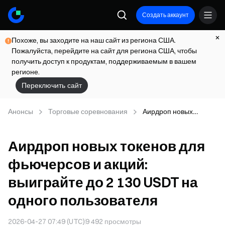
Создать аккаунт
Похоже, вы заходите на наш сайт из региона США.
Пожалуйста, перейдите на сайт для региона США, чтобы
получить доступ к продуктам, поддерживаемым в вашем
регионе.
Переключить сайт
Анонсы
Торговые соревнования
Аирдроп новых
токенов для
фьючерсов и акций:
Аирдроп новых токенов для
выиграйте до 2 130
USDT на одного
фьючерсов и акций:
пользователя
выиграйте до 2 130 USDT на
одного пользователя
2026-04-27 07:49 (UTC)
9 492
просмотры