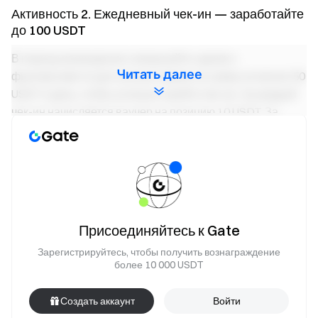
Активность 2. Ежедневный чек-ин — заработайте
до 100 USDT
В период проведения совершайте сделки с
Читать далее
фьючерсами по доступным парам на сумму не менее 50
USDT в день, чтобы успешно пройти чек-ин. За каждый
чек-ин начисляется ваучер на позицию 10 USDT. За
ежедневные чекины предусмотрены накопительные
награды — до 100 USDT. Общий призовой фонд — 40
000 USDT. Количество наград ограничено — действует
правило «кто первый, того и приз».
Активность 3. Выигрывают все — до 2 000 USDT
Присоединяйтесь к Gate
на пользователя
Зарегистрируйтесь, чтобы получить вознаграждение
более 10 000 USDT
В течение мероприятия все пользователи, которые
торгуют фьючерсами по доступным парам и достигают
Создать аккаунт
Войти
объема торгов ≥ 30 000 USDT, разделят призовой фонд