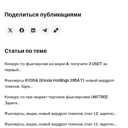
100 000 USDT пропорционально объему торгов каждого
пользователя. Максимальная награда на одного
Поделиться публикациями
пользователя — 2 000 USDT.
Получайте доход на средствах для фьючерсов
Торгуйте в любое время — награды начисляются при
гибком управлении средствами
Попробовать сейчас
Статьи по теме
Примечания:
Конкурс по фьючерсам на акции A: получите 3 USDT за
первый...
Для участия необходимо нажать кнопку
Фьючерсы KIOXIA (Kioxia Holdings 285A.T): новый аирдроп
«Присоединяйтесь сейчас» на странице события и
токенов. Заре...
пройти подтверждение личности, чтобы получить
награды.
Конкурс по пре-маркет торговле фьючерсами UNITREE:
Зареги...
Для получения наград необходимо торговать
доступными торговыми парами. Объем торгов =
Фьючерсы, акции, новый аирдроп токенов, этап 12: зарегис...
сумма покупок + сумма продаж.
Фьючерсы, акции, новый аирдроп токенов, этап 11: зарегис...