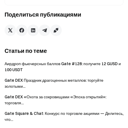
Торговать сейчас:
ES/USDT
Поделиться публикациями
Активность 3: Приглашайте друзей и получайте
до 1 500 ES бонуса за каждого
В течение мероприятия приглашайте друзей
зарегистрироваться и выполнить объем спотовой
Статьи по теме
торговли ES на сумму 200 $, чтобы получить награду 15
ES. Общий призовой фонд составляет 50 000 ES, а
Аирдроп фьючерсных баллов Gate #128: получите 12 GUSD и
100 USDT
максимальная сумма наград для одного пригласившего
— 1 500 ES. Чем больше друзей Вы пригласите, тем
Gate DEX Праздник драгоценных металлов: торгуйте
больше наград сможете получить. Награды
золотыми...
распределяются по принципу «кто первым пришел».
Gate DEX «Охота за сокровищами «Эпоха открытий»:
торговля...
Всего приглашений
Награды
Gate Square & Chat: Конкурс по торговле акциями — Делитесь,
что...
1-5
15 ES/чел.