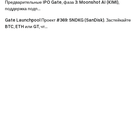
Предварительные IPO Gate, фаза 3: Moonshot AI (KIMI),
поддержка подп...
6-20
20 ES/чел.
Gate Launchpool Проект #369: SNDKG (SanDisk). Застейкайте
>20
30 ES/чел.
BTC, ETH или GT, чт...
Важно:
Всем участникам необходимо нажать кнопку
[Присоединиться сейчас] и пройти проверку
личности до окончания мероприятия, чтобы иметь
право на получение наград.
Объем торгов = объем покупки + объем продажи.
Общий призовой фонд мероприятия составляет
322 185 ES. Награды будут распределены в течение
14 рабочих дней после завершения кампании.
Использование дублирующихся аккаунтов и
любые другие мошеннические действия, такие как