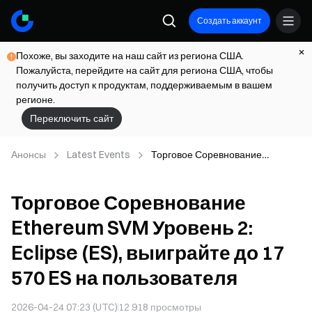
Создать аккаунт
Похоже, вы заходите на наш сайт из региона США.
Пожалуйста, перейдите на сайт для региона США, чтобы
получить доступ к продуктам, поддерживаемым в вашем
регионе.
Переключить сайт
Анонсы
Latest Events
Торговое Соревнование
Ethereum SVM Уровень 2:
Eclipse (ES), выиграйте до 17 570
Торговое Соревнование
ES на пользователя
Ethereum SVM Уровень 2:
Eclipse (ES), выиграйте до 17
570 ES на пользователя
2026-04-24 07:23 (UTC)
12 918
просмотры