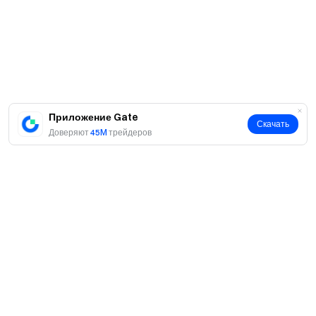
искусственное увеличение объема торгов, массовая
регистрация фиктивных аккаунтов, самоторговля,
согласованные сделки и др., строго запрещены.
Несколько аккаунтов с одинаковой информацией о
проверке личности считаются одним аккаунтом.
Субаккаунты не могут участвовать в данной
активности.
Приложение Gate
Скачать
Доверяют
45M
трейдеров
Маркетмейкеры, корпоративные и
институциональные аккаунты, а также партнерские/
агентские аккаунты не допускаются к участию в
мероприятии.
В случае расхождения между переводом и
оригиналом на английском языке приоритет имеет
английская версия.
Gate оставляет за собой право окончательного
толкования условий.
О нас