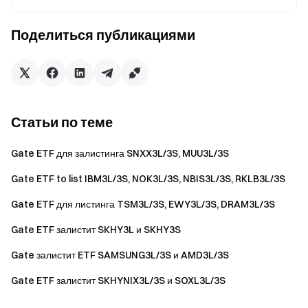
Команда Gate
24 апреля 2026 г.
Поделиться публикациями
Проводник в мир криптовалют
Торгуйте более 4,900 криптовалютами безопасно,
быстро и легко
Статьи по теме
Начните действовать уже сейчас
Зарегистрируйтесь
и получите до $10000 в
Gate ETF для залистинга SNXX3L/3S, MUU3L/3S
приветственных наградах
Пригласите друзей
и заработайте до 40% их комиссий
Gate ETF to list IBM3L/3S, NOK3L/3S, NBIS3L/3S, RKLB3L/3S
Оставайтесь на связи
Gate ETF для листинга TSM3L/3S, EWY3L/3S, DRAM3L/3S
Посетите официальный сайт Gate
Загрузите приложение Gate | Десктоп-версию
Gate ETF залистит SKHY3L и SKHY3S
Подпишитесь на нас в X (Twitter)
, чтобы получить
Gate залистит ETF SAMSUNG3L/3S и AMD3L/3S
больше бонусов
Присоединяйтесь к нашему сообществу Telegram
,
Gate ETF залистит SKHYNIX3L/3S и SOXL3L/3S
чтобы обсуждать актуальные темы