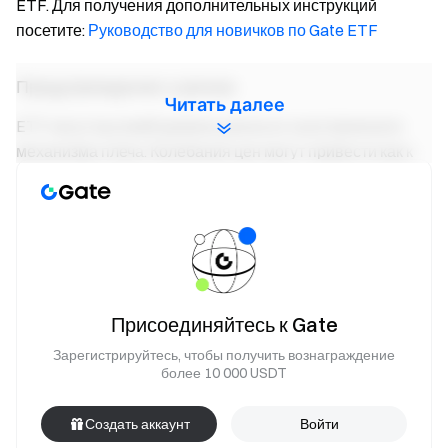
ETF. Для получения дополнительных инструкций
посетите:
Руководство для новичков по Gate ETF
Предупреждение о рисках
Читать далее
ETF несут высокий уровень риска из-за встроенного
механизма плеча. Колебания цен могут привести как к
значительной прибыли, так и к существенным потерям.
Кроме того, из-за планового и внутридневного
ребалансирования совокупный доход за определенный
период может не соответствовать целевому
соотношению плеча. ETF в первую очередь
предназначены для краткосрочной торговли и не
Присоединяйтесь к Gate
подходят для долгосрочного хранения. Пожалуйста,
убедитесь, что Вы полностью понимаете все связанные
Зарегистрируйтесь, чтобы получить вознаграждение
более 10 000 USDT
с этим риски перед началом торговли.
Создать аккаунт
Войти