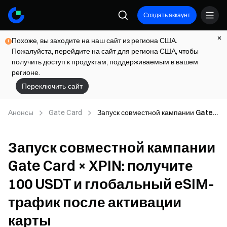
Создать аккаунт
Похоже, вы заходите на наш сайт из региона США.
Пожалуйста, перейдите на сайт для региона США, чтобы
получить доступ к продуктам, поддерживаемым в вашем
регионе.
Переключить сайт
Анонсы
Gate Card
Запуск совместной кампании Gate
Card × XPIN: получите 100 USDT и
глобальный eSIM-трафик после
Запуск совместной кампании
активации карты
Gate Card × XPIN: получите
100 USDT и глобальный eSIM-
трафик после активации
карты