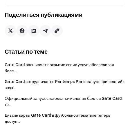
Пользователи, имеющие право на получение награды,
получат уведомление по электронной почте в течение
Поделиться публикациями
14 рабочих дней после завершения кампании. В письме
будут указаны подробные инструкции по получению, и
пользователи смогут воспользоваться наградой, следуя
этим рекомендациям.
Статьи по теме
Условия и положения
Gate Card расширяет покрытие своих услуг: обеспечивая
Пробный ваучер на позицию действителен только
боле...
для определённых торговых сценариев и не может
быть выведен напрямую.
Gate Card сотрудничает с Printemps Paris: запуск привилегий с
возв...
Прибыль, полученная с помощью пробного
ваучера на позицию, может быть выведена только
Официальный запуск системы начисления баллов Gate Card:
тр...
после прохождения верификации KYC на
платформе.
Дизайн карты Gate Card в футбольной тематике теперь
доступ...
Количество eSIM-пакетов данных ограничено,