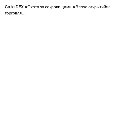
Gate DEX «Охота за сокровищами «Эпоха открытий»:
1-5
2 USDT/чел.
торговля...
6-20
3 USDT/чел.
>20
5 USDT/чел.
Примечания:
Для участия всем необходимо нажать кнопку
[Присоединиться сейчас] и пройти проверку
личности до окончания мероприятия.
Объем торговли = объем покупки + объем продажи.
Общий призовой фонд составляет 8 000 USDT.
Награды будут распределены в течение 14 рабочих
дней после завершения мероприятия.
Использование дублирующихся аккаунтов и