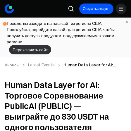
Создать аккаунт
Похоже, вы заходите на наш сайт из региона США.
Пожалуйста, перейдите на сайт для региона США, чтобы
получить доступ к продуктам, поддерживаемым в вашем
регионе.
Переключить сайт
Анонсы
Latest Events
Human Data Layer for AI:
Торговое Соревнование PublicAI
(PUBLIC) — выиграйте до 830
Human Data Layer for AI:
USDT на одного пользователя
Торговое Соревнование
PublicAI (PUBLIC) —
выиграйте до 830 USDT на
одного пользователя