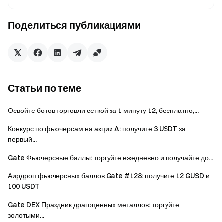
Торгуйте сейчас:
PUBLIC/USDT
Поделиться публикациями
Активность 3: Пригласите друзей и получите до
250 USDT бонуса за каждого
В период проведения пригласите друга
Статьи по теме
зарегистрироваться и совершить спотовую торговлю
PUBLIC на сумму 200 $, чтобы получить награду 2 USDT.
Освойте ботов торговли сеткой за 1 минуту 12, бесплатно,...
Общий призовой фонд составляет 800 USDT, а
Конкурс по фьючерсам на акции A: получите 3 USDT за
максимальная сумма наград для одного пригласившего
первый...
— 250 USDT. Чем больше друзей Вы пригласите, тем
больше наград сможете получить. Награды
Gate Фьючерсные баллы: торгуйте ежедневно и получайте до...
распределяются по принципу «кто первый, того и
Аирдроп фьючерсных баллов Gate #128: получите 12 GUSD и
тапки».
100 USDT
Gate DEX Праздник драгоценных металлов: торгуйте
Общее количество приглашенных
Награда
золотыми...