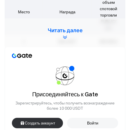
объем
спотовой
Место
Награда
торговли
PUBLIC/
чел.
Читать далее
1
560 USDT
800 000 $
2
420 USDT
600 000 $
3
280 USDT
400 000 $
Поровну разделят
4-50
34 000 $
1 120 USDT
Присоединяйтесь к Gate
Разделят 3 220
Зарегистрируйтесь, чтобы получить вознаграждение
более 10 000 USDT
USDT
Остальные
пропорционально
500 $
пользователи
объему спотовой
Создать аккаунт
Войти
торговли