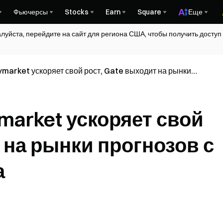
Фьючерсы
Stocks
Earn
Square
Еще
алуйста, перейдите на сайт для региона США, чтобы получить досту
market ускоряет свой рост, Gate выходит на рынки
очкой входа
ymarket ускоряет свой
 на рынки прогнозов с
а