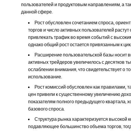
пользователей и продуктовым направлениям, а та
данной сфере.
Рост обусловлен сочетанием спроса, ориент
торгов и число активных пользователей расту
привлекать трафик во время событий с высоким
однако общий рост остается привязанным к ци
Расширение пользовательской базы носит 
активных трейдеров увеличилось с десятков ты
ослаблении внимания, что свидетельствует о то
использование.
Рост комиссий обусловлен как правилами, та
цен привели к существенному увеличению дохо
показателям полного предыдущего квартала, х
базового спроса.
Структура рынка характеризуется высокой 
подавляющее большинство объема торгов, тогд