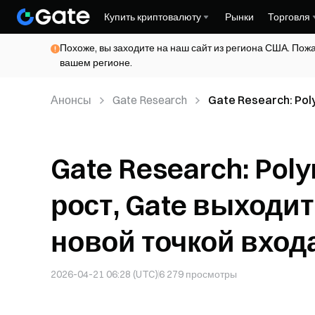
Купить криптовалюту
Рынки
Торговля
Похоже, вы заходите на наш сайт из региона США. Пож
вашем регионе.
Анонсы
Gate Research
Gate Research: Poly
прогнозов с новой т
Gate Research: Pol
рост, Gate выходит
новой точкой вход
2026-04-21 06:28 (UTC)
6 279
просмотры