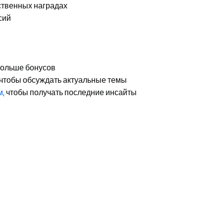
ственных наградах
сий
 больше бонусов
 чтобы обсуждать актуальные темы
м
, чтобы получать последние инсайты