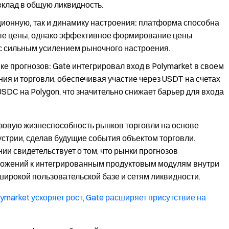
вклад в общую ликвидность.
ионную, так и динамику настроения:
платформа способна
е цены, однако эффективное формирование цены
с сильным усилением рыночного настроения.
ке прогнозов:
Gate интегрировал вход в Polymarket в своем
я и торговли, обеспечивая участие через USDT на счетах
SDC на Polygon, что значительно снижает барьер для входа
базовую жизнеспособность рынков торговли на основе
стрии, сделав будущие события объектом торговли.
и свидетельствует о том, что рынки прогнозов
ложений к интегрированным продуктовым модулям внутри
широкой пользовательской базе и сетям ликвидности.
lymarket ускоряет рост, Gate расширяет присутствие на