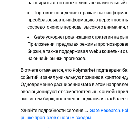
расширяться, но вносят лишь незначительный 
Торговое поведение отражает как информац
преобразовывать информацию в вероятностны
сосредоточено в периоды высокого внимания, 
Gate ускоряет реализацию стратегии на рын
Приложении, предлагая режимы прогнозировани
биржи, а также поддерживая Web3 кошельки с U
на ончейн рынки прогнозов.
В отчете отмечается, что Polymarket подтвердил 
событий и занял уникальную позицию в криптоинду
Одновременно расширение Gate в этом направлени
эволюционируют от самостоятельных ончейн при
экосистем бирж, постепенно подключаясь к более 
Узнайте подробности сегодня
→
Gate Research: Po
рынке прогнозов с новым входом