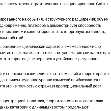
кже рассмотрено стратегическое позиционирование Gate в
ированного на события, и структурного расширения:
объем
т одновременно, платформа демонстрирует способность
 вниманием и конвертировать его в торговую активность,
клам событий.
выраженный циклический характер:
ежемесячное число
сяч до нескольких сотен тысяч, но удержание снижается при
м, что спрос еще не перешел в устойчивое, регулярное
к и спросом:
расширение охвата комиссий и корректировка
да, причем недавние уровни комиссий приближаются к
отя это не полностью отражает пропорциональный рост
концентрацией:
политика, спорт и геополитика составляют
а как категории с длинным хвостом продолжают