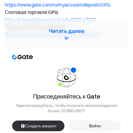
https://www.gate.com/ru/myaccount/deposit/OPG
Спотовая торговля OPG:
https://www.gate.com/ru/trade/OPG_USDT
Торговля OPG в конвертере:
Читать далее
https://www.gate.com/ru/convert/USDT/OPG
Доступ через приложение:
Депозит OPG: приложение Gate — [Активы] — [Спот] —
[Депозит] — [OPG]
Спотовая торговля OPG: приложение Gate —
[Торговля] — [Спот] — выберите рынок OPG (вверху
слева)
Присоединяйтесь к Gate
Торговля OPG в конвертере: приложение Gate —
Зарегистрируйтесь, чтобы получить вознаграждение
[Торговля] — [Конвертер] — выберите OPG
более 10 000 USDT
Создать аккаунт
Войти
Команда Gate