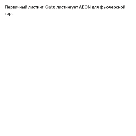
чтобы получать последние инсайты
Первичный листинг: Gate листингует AEON для фьючерсной
тор...
Прозрачность и безопасность
Проверьте наше 100% подтверждение резервов