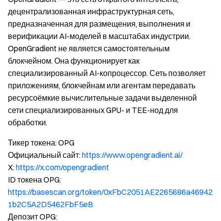
децентрализованная инфраструктурная сеть,
предназначенная для размещения, выполнения и
верификации AI-моделей в масштабах индустрии.
OpenGradient не является самостоятельным
блокчейном. Она функционирует как
специализированный AI-копроцессор. Сеть позволяет
приложениям, блокчейнам или агентам передавать
ресурсоёмкие вычислительные задачи выделенной
сети специализированных GPU- и TEE-нод для
обработки.
Тикер токена: OPG
Официальный сайт:
https://www.opengradient.ai/
X:
https://x.com/opengradient
ID токена OPG:
https://basescan.org/token/0xFbC2051AE2265686a46942
1b2C5A2D5462FbF5eB
Депозит OPG: