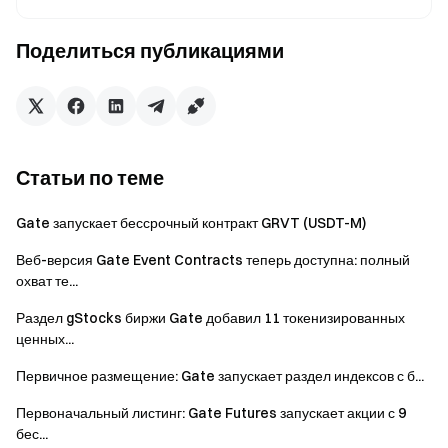
21 апреля 2026 г.
Поделиться публикациями
Проводник в мир криптовалют
Торгуйте более 4,900 криптовалютами безопасно,
быстро и легко
Начните действовать уже сейчас
Статьи по теме
Зарегистрируйтесь
и получите до $10000 в
приветственных наградах
Gate запускает бессрочный контракт GRVT (USDT-M)
Пригласите друзей
и заработайте до 40% их комиссий
Веб-версия Gate Event Contracts теперь доступна: полный
Оставайтесь на связи
охват те...
Посетите официальный сайт Gate
Раздел gStocks биржи Gate добавил 11 токенизированных
Загрузите приложение Gate | Десктоп-версию
ценных...
Подпишитесь на нас в X (Twitter)
, чтобы получить
больше бонусов
Первичное размещение: Gate запускает раздел индексов с б...
Присоединяйтесь к нашему сообществу Telegram
,
Первоначальный листинг: Gate Futures запускает акции с 9
чтобы обсуждать актуальные темы
бес...
Взаимодействуйте с нашим мировым сообществом
,