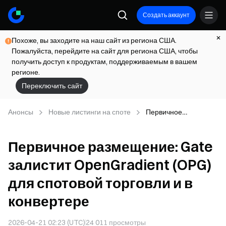
Создать аккаунт
Похоже, вы заходите на наш сайт из региона США.
Пожалуйста, перейдите на сайт для региона США, чтобы
получить доступ к продуктам, поддерживаемым в вашем
регионе.
Переключить сайт
Анонсы
Новые листинги на споте
Первичное
размещение: Gate
залистит
Первичное размещение: Gate
OpenGradient (OPG)
для спотовой
залистит OpenGradient (OPG)
торговли и в
конвертере
для спотовой торговли и в
конвертере
2026-04-21 02:23 (UTC)
24 011
просмотры