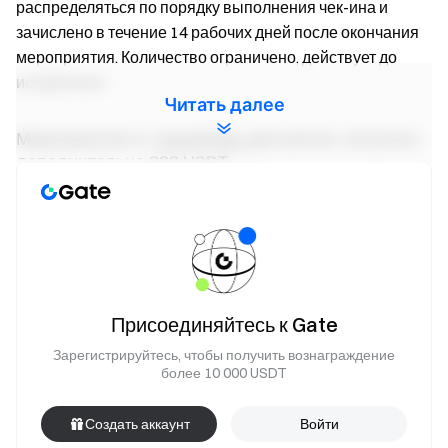
распределяться по порядку выполнения чек-ина и
зачислено в течение 14 рабочих дней после окончания
мероприятия. Количество ограничено, действует до
исчерпания.
Читать далее
Мероприятие 2: лидерборд депозитов, получите
дополнительно 888 USDT
В течение мероприятия пользователи с суммарным
чистым депозитом ≥ 1 000 USDT (любая монета) могут
разделить общий призовой фонд 50 000 USDT
пропорционально доле от общего чистого депозита,
максимум 50 USDT на человека. Кроме того,
Присоединяйтесь к Gate
пользователь, занявший первое место по суммарному
чистому депозиту, получит дополнительное денежное
Зарегистрируйтесь, чтобы получить вознаграждение
более 10 000 USDT
вознаграждение 888 USDT. Вознаграждение будет
зачислено в течение 14 рабочих дней после окончания
Создать аккаунт
Войти
мероприятия. Количество мест ограничено, действует