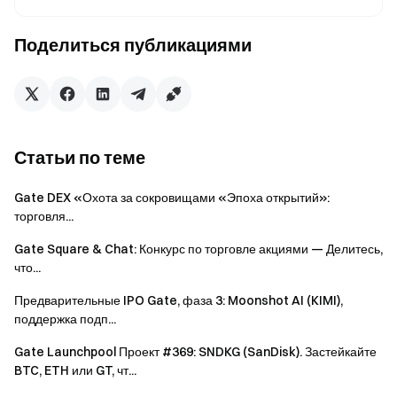
принцип живой очереди.
Поделиться публикациями
Примечания:
Для получения вознаграждений все участники
должны нажать [Присоединиться],
зарегистрироваться и пройти верификацию
личности до окончания мероприятия.
Статьи по теме
Объем торгов = объем покупок + объем продаж;
Gate DEX «Охота за сокровищами «Эпоха открытий»:
общий объем торгов пользователя = объем спотовых
торговля...
торгов + объем торгов фьючерсами. Объем чистого
депозита = депозит – вывод; депозиты ограничены
Gate Square & Chat: Конкурс по торговле акциями — Делитесь,
что...
Onchain Deposit и P2P. Внутренние переводы и
GateCode Deposit не учитываются.
Предварительные IPO Gate, фаза 3: Moonshot AI (KIMI),
поддержка подп...
Вознаграждения в рамках данного мероприятия
будут распределяться в виде спотовых токенов
Gate Launchpool Проект #369: SNDKG (SanDisk). Застейкайте
USDT.
BTC, ETH или GT, чт...