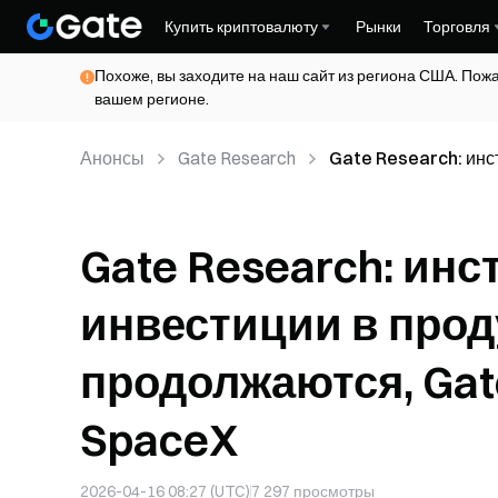
Купить криптовалюту
Рынки
Торговля
Похоже, вы заходите на наш сайт из региона США. Пож
вашем регионе.
Анонсы
Gate Research
Gate Research: инс
продолжаются, Gate
Gate Research: ин
инвестиции в про
продолжаются, Gate
SpaceX
2026-04-16 08:27 (UTC)
7 297
просмотры