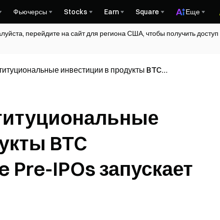
Фьючерсы
Stocks
Earn
Square
Еще
алуйста, перейдите на сайт для региона США, чтобы получить досту
титуциональные инвестиции в продукты BTC
 Pre-IPOs запускает SpaceX
ституциональные
дукты BTC
 Pre-IPOs запускает