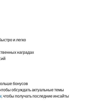
быстро и легко
ственных наградах
сий
 больше бонусов
 чтобы обсуждать актуальные темы
м
, чтобы получать последние инсайты