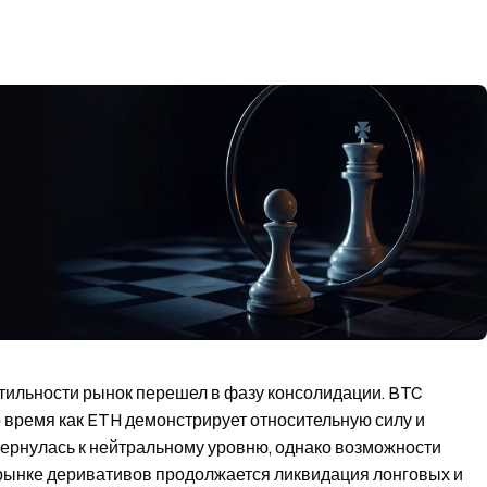
тильности рынок перешел в фазу консолидации. BTC
 то время как ETH демонстрирует относительную силу и
вернулась к нейтральному уровню, однако возможности
рынке деривативов продолжается ликвидация лонговых и