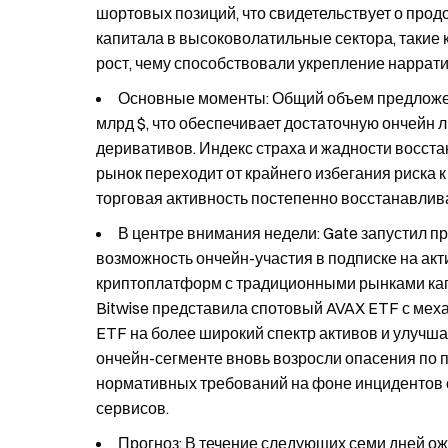
шортовых позиций, что свидетельствует о пр
капитала в высоковолатильные сектора, такие 
рост, чему способствовали укрепление наррати
Основные моменты: Общий объем предложен
млрд $, что обеспечивает достаточную ончейн л
деривативов. Индекс страха и жадности восста
рынок переходит от крайнего избегания риска 
торговая активность постепенно восстанавлив
В центре внимания недели: Gate запустил п
возможность ончейн-участия в подписке на ак
криптоплатформ с традиционными рынками кап
Bitwise представила спотовый AVAX ETF с меха
ETF на более широкий спектр активов и улучш
ончейн-сегменте вновь возросли опасения по 
нормативных требований на фоне инцидентов 
сервисов.
Прогноз: В течение следующих семи дней ож