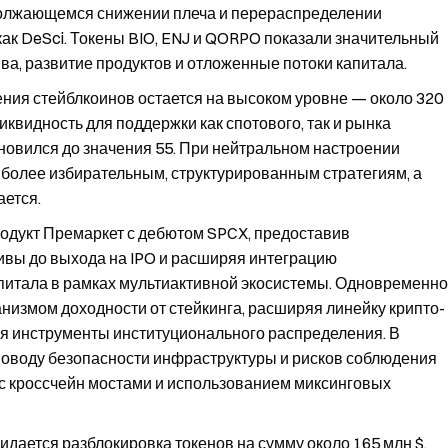
одолжающемся снижении плеча и перераспределении
как DeSci. Токены BIO, ENJ и QORPO показали значительный
ва, развитие продуктов и отложенные потоки капитала.
ия стейблкоинов остается на высоком уровне — около 320
иквидность для поддержки как спотового, так и рынка
новился до значения 55. При нейтральном настроении
к более избирательным, структурированным стратегиям, а
ается.
родукт Премаркет с дебютом SPCX, предоставив
тивы до выхода на IPO и расширяя интеграцию
итала в рамках мультиактивной экосистемы. Одновременно
низмом доходности от стейкинга, расширяя линейку крипто-
ая инструменты институционального распределения. В
поводу безопасности инфраструктуры и рисков соблюдения
с кроссчейн мостами и использованием миксинговых
идается разблокировка токенов на сумму около 165 млн $,