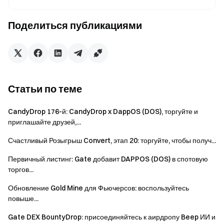
двойные бонусы:
Бонус 1: Получите 100% кэшбек комиссии за спотовую
Поделиться публикациями
торговлю, начисленной при Авто-инвестировании
(выдается в виде Ваучеров возврата торговой
комиссии, лимит — 500 USDT на пользователя).
Бонус 2: Достигните совокупного объема Конвертации ≥
500 USDT, чтобы разделить призовой фонд 10 000 USDT
пропорционально вашему объему (до 200 USDT в
Статьи по теме
пробных фондах двойных инвестиций на
CandyDrop 176-й: CandyDrop x DappOS (DOS), торгуйте и
пользователя).
приглашайте друзей,...
Специальные награды
Счастливый Розыгрыш Convert, этап 20: торгуйте, чтобы получ...
Открывайте эксклюзивные задания по Конвертации в
Центре наград! Выполняйте ежедневные сделки по
Первичный листинг: Gate добавит DAPPOS (DOS) в спотовую
торгов...
конвертации, чтобы зарабатывать кредиты и
обменивать их на щедрые награды.
Обновление Gold Mine для Фьючерсов: воспользуйтесь
Чем больше вы торгуете, тем больше наград получаете.
повыше...
Не упустите возможность.
Gate DEX BountyDrop: присоединяйтесь к аирдропу Beep ИИ и