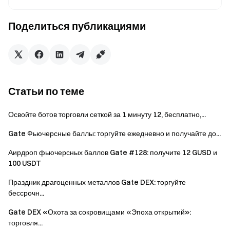
странице мероприятия и пройдите проверку
личности. Только после этого Вы сможете получить
Поделиться публикациями
награды.
Объем торгов = Сумма покупки + Сумма продажи.
Общий объем торгов = объем спотовой торговли +
объем торговли фьючерсами. Чистая сумма
депозита = сумма депозита – сумма вывода
Статьи по теме
(учитываются только ончейн депозиты и сделки P2P;
переводы и депозиты через GateCode не
Освойте ботов торговли сеткой за 1 минуту 12, бесплатно,...
учитываются).
Gate Фьючерсные баллы: торгуйте ежедневно и получайте до...
«Новые пользователи» в разделе [Бонус для
новых пользователей] — это пользователи, которые
Аирдроп фьючерсных баллов Gate #128: получите 12 GUSD и
100 USDT
не совершали сделок Конвертация с момента
регистрации.
Праздник драгоценных металлов Gate DEX: торгуйте
бессрочн...
«Первая сделка» в разделах [Специальный
бонус] и [Награда 1] — это первая спотовая сделка
Gate DEX «Охота за сокровищами «Эпоха открытий»:
ST или сделка с любыми фьючерсами после
торговля...