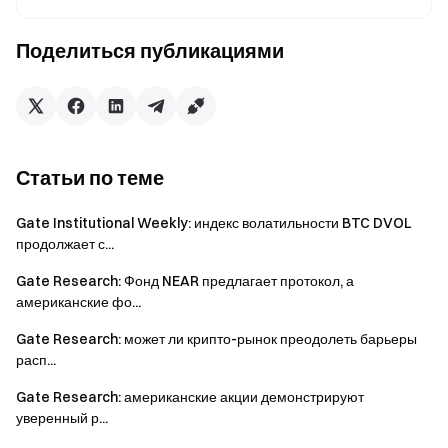
макроэкономической политики.
Поделиться публикациями
Дисклеймер
Инвестирование в криптовалютные рынки связано с
высоким уровнем риска. Рекомендуем пользователям
самостоятельно проводить исследование и полностью
понимать характер активов и продуктов перед
Статьи по теме
принятием инвестиционных решений.
Gate
не несет
ответственности за любые убытки или ущерб,
Gate Institutional Weekly: индекс волатильности BTC DVOL
продолжает с...
возникшие в результате таких решений.
Gate Research: Фонд NEAR предлагает протокол, а
американские фо...
Команда Gate
Gate Research: может ли крипто-рынок преодолеть барьеры
15 апреля 2026 г.
расп...
Gate Research: американские акции демонстрируют
уверенный р...
Проводник в мир криптовалют