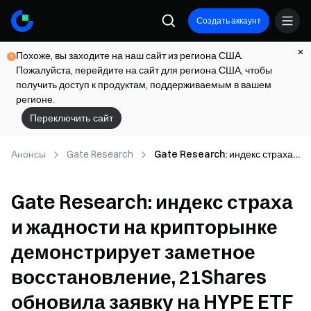
Создать аккаунт
Похоже, вы заходите на наш сайт из региона США.
Пожалуйста, перейдите на сайт для региона США, чтобы
получить доступ к продуктам, поддерживаемым в вашем
регионе.
Переключить сайт
Анонсы
Gate Research
Gate Research: индекс страха
и жадности на крипторынке
демонстрирует заметное
Gate Research: индекс страха
восстановление, 21Shares
обновила заявку на HYPE ETF
и жадности на крипторынке
демонстрирует заметное
восстановление, 21Shares
обновила заявку на HYPE ETF