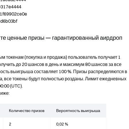
9317e4444
1f69902ce0e
9d6b03bf
йте ценные призы — гарантированный аирдроп
м токенам (покупка и продажа) пользователь получает 1
учить до 20 шансов в день и максимум 80 шансов за все
ность выигрыша составляет 100 %. Призы распределяются в
, все токены будут полностью розданы. Лимит ежедневных
:00 (UTC).
иже:
Количество призов
Вероятность выигрыша
2
0,02 %