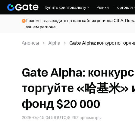
Купить криптовалюту
Рынки
Торговля
Похоже, вы заходите на наш сайт из региона США. Пож
вашем регионе.
Анонсы
Alpha
Gate Alpha: конкурс по гор
фонд $20 000
Gate Alpha: конкур
торгуйте «哈基米» и
фонд $20 000
2026-04-15 04:59 (UTC)
8 292
просмотры