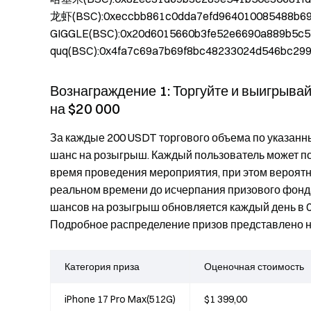
龙虾(BSC):0xeccbb861c0dda7efd964010085488b6
GIGGLE(BSC):0x20d6015660b3fe52e6690a889b5c5
quq(BSC):0x4fa7c69a7b69f8bc48233024d546bc29
Вознаграждение 1: Торгуйте и выигрыва
на $20 000
За каждые 200 USDT торгового объема по указанны
шанс на розыгрыш. Каждый пользователь может пол
время проведения мероприятия, при этом вероят
реальном времени до исчерпания призового фонда
шансов на розыгрыш обновляется каждый день в 00
Подробное распределение призов представлено н
Категория приза
Оценочная стоимость
iPhone 17 Pro Max(512G)
$1 399,00