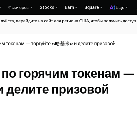
Фьючерсы
Stocks
Earn
Square
Еще
алуйста, перейдите на сайт для региона США, чтобы получить досту
ячим токенам — торгуйте «哈基米» и делите призовой
с по горячим токенам —
 делите призовой