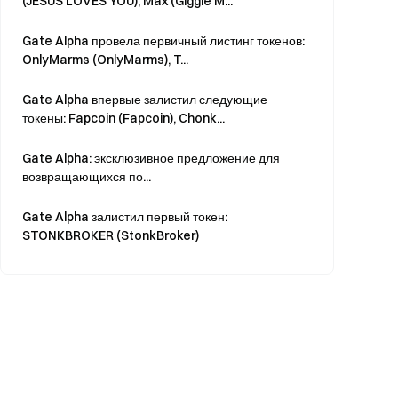
(JESUS LOVES YOU), Max (Giggle M...
Gate Alpha провела первичный листинг токенов:
OnlyMarms (OnlyMarms), T...
Gate Alpha впервые залистил следующие
токены: Fapcoin (Fapcoin), Chonk...
Gate Alpha: эксклюзивное предложение для
возвращающихся по...
Gate Alpha залистил первый токен:
STONKBROKER (StonkBroker)