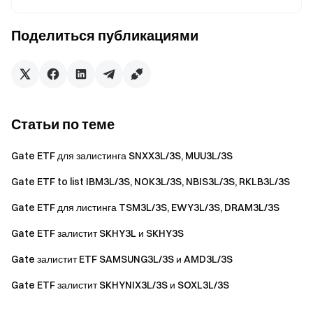
началом торговли.
Поделиться публикациями
Команда Gate
27 марта 2026 г.
Статьи по теме
Проводник в мир криптовалют
Gate ETF для залистинга SNXX3L/3S, MUU3L/3S
Торгуйте более 4,900 криптовалютами безопасно,
быстро и легко
Gate ETF to list IBM3L/3S, NOK3L/3S, NBIS3L/3S, RKLB3L/3S
Начните действовать уже сейчас
Gate ETF для листинга TSM3L/3S, EWY3L/3S, DRAM3L/3S
Зарегистрируйтесь
и получите до $10000 в
приветственных наградах
Gate ETF залистит SKHY3L и SKHY3S
Пригласите друзей
и заработайте до 40% их комиссий
Gate залистит ETF SAMSUNG3L/3S и AMD3L/3S
Оставайтесь на связи
Посетите официальный сайт Gate
Gate ETF залистит SKHYNIX3L/3S и SOXL3L/3S
Загрузите приложение Gate | Десктоп-версию