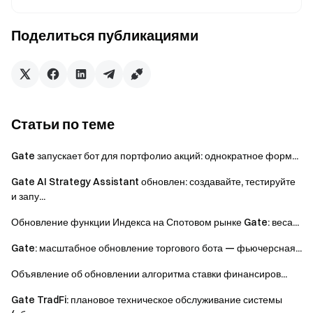
Проводник в мир криптовалют
Поделиться публикациями
Торгуйте более 4,900 криптовалютами безопасно,
быстро и легко
Начните действовать уже сейчас
Зарегистрируйтесь
и получите до $10000 в
приветственных наградах
Статьи по теме
Пригласите друзей
и заработайте до 40% их комиссий
Оставайтесь на связи
Gate запускает бот для портфолио акций: однократное форм...
Посетите официальный сайт Gate
Gate AI Strategy Assistant обновлен: создавайте, тестируйте
Загрузите приложение Gate | Десктоп-версию
и запу...
Подпишитесь на нас в X (Twitter)
, чтобы получить
больше бонусов
Обновление функции Индекса на Спотовом рынке Gate: веса...
Присоединяйтесь к нашему сообществу Telegram
,
Gate: масштабное обновление торгового бота — фьючерсная...
чтобы обсуждать актуальные темы
Взаимодействуйте с нашим мировым сообществом
,
Объявление об обновлении алгоритма ставки финансиров...
чтобы получать последние инсайты
Gate TradFi: плановое техническое обслуживание системы
Прозрачность и безопасность