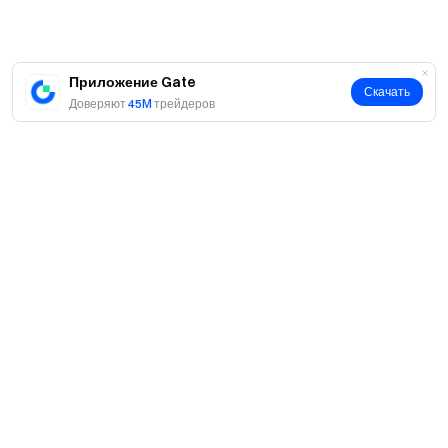
Приложение Gate
Скачать
Доверяют
45M
трейдеров
О нас
О нас
Продукты
Карьeра
P2P
Сервисы
Отдел новостей