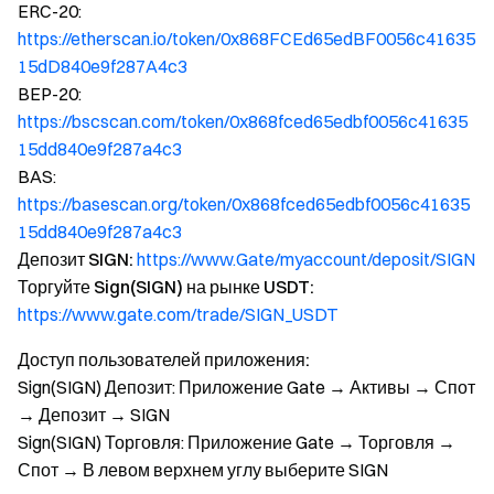
ERC-20:
https://etherscan.io/token/0x868FCEd65edBF0056c41635
15dD840e9f287A4c3
BEP-20:
https://bscscan.com/token/0x868fced65edbf0056c41635
15dd840e9f287a4c3
BAS:
https://basescan.org/token/0x868fced65edbf0056c41635
15dd840e9f287a4c3
Депозит SIGN:
https://www.Gate/myaccount/deposit/SIGN
Торгуйте Sign(SIGN) на рынке USDT:
https://www.gate.com/trade/SIGN_USDT
Доступ пользователей приложения:
Sign(SIGN) Депозит: Приложение Gate → Активы → Спот
→ Депозит → SIGN
Sign(SIGN) Торговля: Приложение Gate → Торговля →
Спот → В левом верхнем углу выберите SIGN