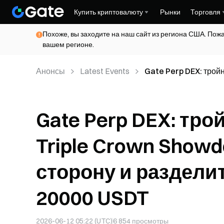
Купить криптовалюту
Рынки
Торговля
Похоже, вы заходите на наш сайт из региона США. Пож
вашем регионе.
Анонсы
Latest Events
Gate Perp DEX: трой
выберите свою сторо
Gate Perp DEX: тр
Triple Crown Show
сторону и раздели
20000 USDT
2026-06-12 05:22 (UTC)
6 854
просмотры