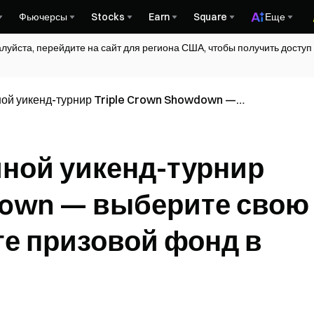
Фьючерсы
Stocks
Earn
Square
Еще
алуйста, перейдите на сайт для региона США, чтобы получить досту
ной уикенд-турнир Triple Crown Showdown —
ну и разделите призовой фонд в 20000 USDT
ойной уикенд-турнир
down — выберите свою
те призовой фонд в