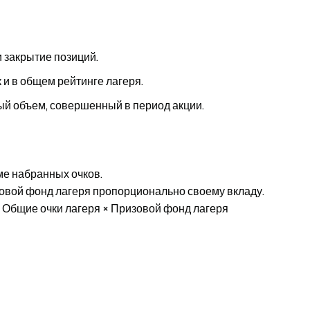
и закрытие позиций.
 и в общем рейтинге лагеря.
ый объем, совершенный в период акции.
ме набранных очков.
зовой фонд лагеря пропорционально своему вкладу.
÷ Общие очки лагеря × Призовой фонд лагеря