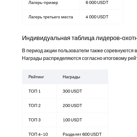
Лагерь-призер
6 000 USDT
Лагерь третьего места
4 000 USDT
Индивидуальная таблица лидеров-охот
В период акции пользователи также соревнуются 
Награды распределяются согласно итоговому рейт
Рейтинг
Награды
ТОП 1
300 USDT
ТОП 2
200 USDT
ТОП 3
100 USDT
ТОП 4–10
Разделят 600 USDT