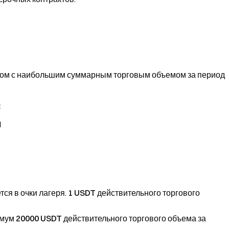
том с наибольшим суммарным торговым объемом за период
C
H
ся в очки лагеря.
1
USDT действительного торгового
имум
20000 USDT
действительного торгового объема за