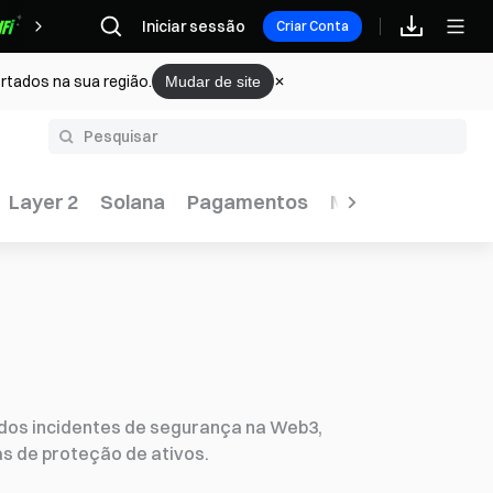
Iniciar sessão
Recompensas
Criar Conta
rtados na sua região.
Mudar de site
Glossário
Layer 2
Solana
Pagamentos
Mineração
Tem
 dos incidentes de segurança na Web3,
s de proteção de ativos.