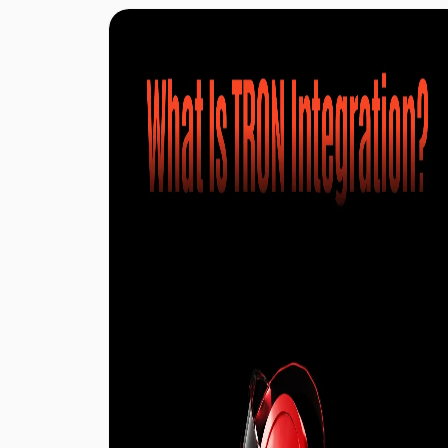
autenticação multifator (MFA), guardar
participações de longo prazo numa carteira de
hardware, manter a frase de recuperação offline
e estar atento a esquemas de phishing e sites
maliciosos. Nenhuma medida de segurança
individual elimina todos os riscos, mas a
aplicação conjunta destas práticas minimiza de
forma significativa a probabilidade de perda dos
ativos digitais.