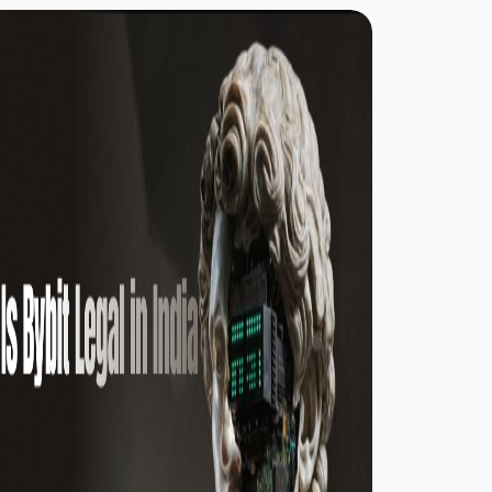
financeira global de ativos digitais. A
negociação sólida de stablecoin e a liquidez on-
chain dinâmica estão a captar um interesse
institucional cada vez mais significativo pelo
ecossistema do TRON. Ao mesmo tempo, a
expansão da Anchorage Digital na custódia de
TRON, staking de TRX e suporte de ativos TRC-
20 marca uma mudança na forma como as
instituições se envolvem com o mercado de
blockchain.