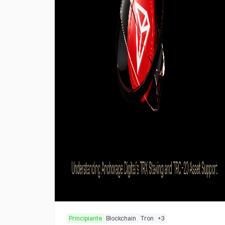
Principiante
Blockchain
Tron
+
3