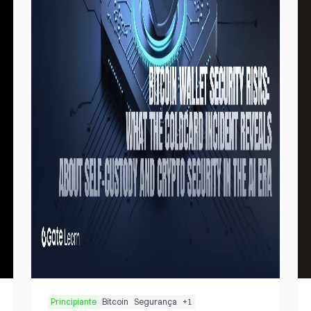
Principiante
Bitcoin
Segurança
+
1