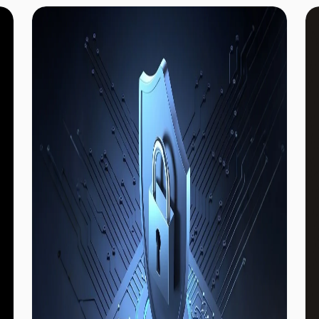
chain. Com o aumento da presença de
instituições no mercado de ativos digitais, a
preocupação sobre como manter ativos de
forma segura e em conformidade, bem como
participar em operações on-chain, passou a ser
um tema central para a indústria.