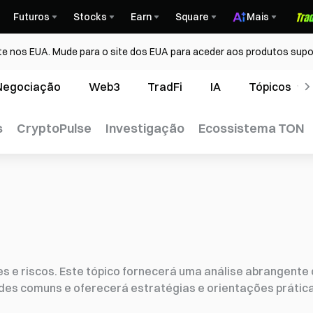
Futuros
Stocks
Earn
Square
Mais
te nos EUA. Mude para o site dos EUA para aceder aos produtos supo
Negociação
Web3
TradFi
IA
Tópicos
s
CryptoPulse
Investigação
Ecossistema TON
 e riscos. Este tópico fornecerá uma análise abrangente
des comuns e oferecerá estratégias e orientações prática