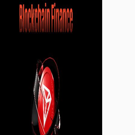
ativos entre cadeias. Esta análise aprofunda a
compreensão sobre o papel fundamental da
transparência das reservas nas finanças
baseadas em blockchain.