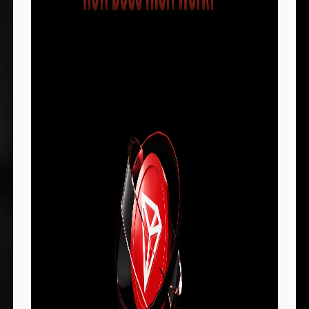
compreender todo o ciclo de vida dos ativos
RWA tokenizados, desde as reservas off-chain
até à circulação on-chain.