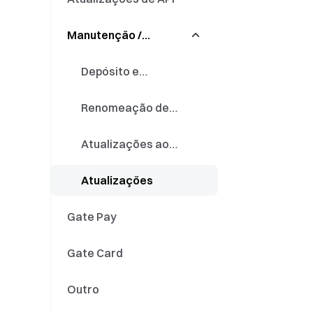
automático
Manutenção /
Fundo Quant
Precisão
Atualizações
Poupança fiduciária
Depósito e
levantamento
Renomeação de
token
Atualizações ao
motor de negociação
Atualizações
Gate Pay
Gate Card
Outro