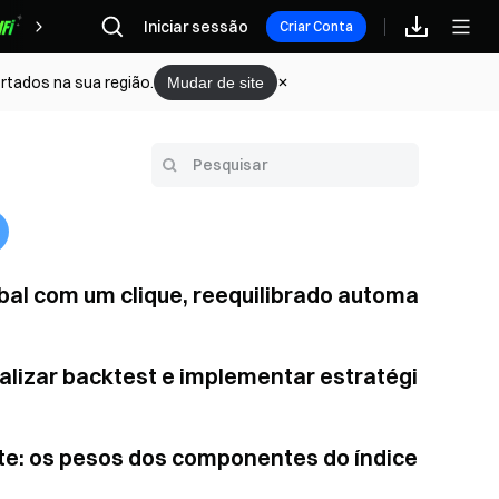
Recompensas
Iniciar sessão
Criar Conta
rtados na sua região.
Mudar de site
lobal com um clique, reequilibrado automa
realizar backtest e implementar estratégi
ate: os pesos dos componentes do índice