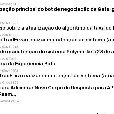
6-03
7 581
ização principal do bot de negociação da Gate: g
6-02
11 840
io sobre a atualização do algoritmo da taxa de
5-20
12 779
e TradFi vai realizar manutenção ao sistema (at
5-08
11 315
 de manutenção do sistema Polymarket (28 de ab
4-27
9 073
ria da Experiência Bots
2-09
20 693
TradFi irá realizar manutenção ao sistema (atua
2-07
23 196
para Adicionar Novo Corpo de Resposta para AP
Reem...
4-09
193 694