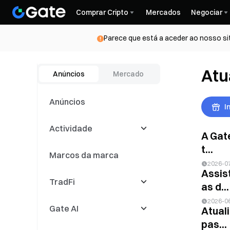
Comprar Cripto
Mercados
Negociar
Parece que está a aceder ao nosso si
Atu
Anúncios
Mercado
Anúncios
I
Actividade
A Gat
t...
Marcos da marca
Latest Events
2026-0
Assis
TradFi
Concorrências de
as d...
negociação
2026-0
Gate AI
Eventos de
CFD
Atual
negociação de cópias
pas...