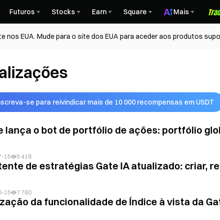
Futuros
Stocks
Earn
Square
Mais
te nos EUA. Mude para o site dos EUA para aceder aos produtos supo
alizações
nscreva-se para reivindicar mais de 10 000 recompensas em USDT
e lança o bot de portfólio de ações: portfólio g
7-15
5 416
tente de estratégias Gate IA atualizado: criar, 
6-15
7 780
ização da funcionalidade de Índice à vista da G