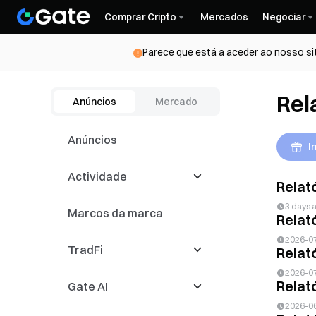
Comprar Cripto
Mercados
Negociar
Parece que está a aceder ao nosso si
Rel
Anúncios
Mercado
Anúncios
I
Actividade
Relat
3 days 
Marcos da marca
Latest Events
Relat
2026-0
TradFi
Concorrências de
Relat
negociação
2026-0
Relató
Gate AI
Eventos de
CFD
negociação de cópias
2026-0