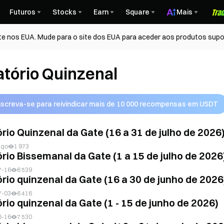
Futuros
Stocks
Earn
Square
Mais
te nos EUA. Mude para o site dos EUA para aceder aos produtos supo
atório Quinzenal
nscreva-se para reivindicar mais de 10 000 recompensas em USDT
ório Quinzenal da Gate (16 a 31 de julho de 2026
ago
1 973
ório Bissemanal da Gate (1 a 15 de julho de 2026
7-16
6 539
ório quinzenal da Gate (16 a 30 de junho de 2026
7-03
6 416
rio quinzenal da Gate (1 - 15 de junho de 2026)
6-16
7 530