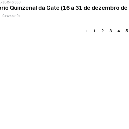
1-16
45 880
ório Quinzenal da Gate (16 a 31 de dezembro de
1-04
45 297
1
2
3
4
5