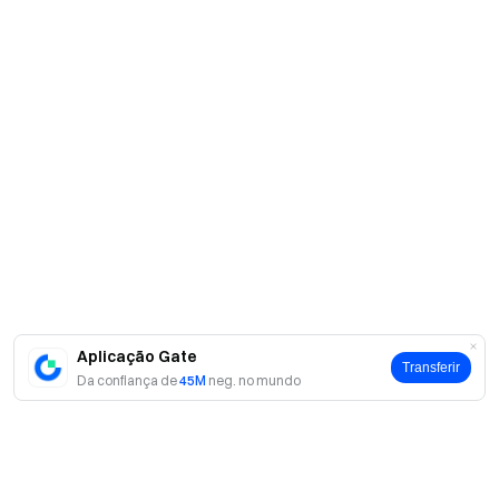
Aplicação Gate
Transferir
Da confiança de
45M
neg. no mundo