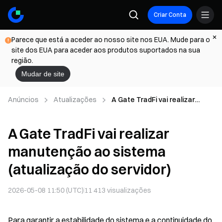
Criar Conta
Parece que está a aceder ao nosso site nos EUA. Mude para o
site dos EUA para aceder aos produtos suportados na sua
região.
Mudar de site
Anúncios
Atualizações
A Gate TradFi vai realizar
manutenção ao sistema
(atualização do servidor)
A Gate TradFi vai realizar
manutenção ao sistema
(atualização do servidor)
2026-05-08 11:50 (UTC)
11 413
visualizações
Para garantir a estabilidade do sistema e a continuidade do