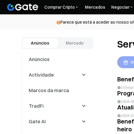
Comprar Cripto
Mercados
Negociar
Parece que está a aceder ao nosso si
Ser
Anúncios
Mercado
Anúncios
I
Actividade
Benef
10 hour
Marcos da marca
Latest Events
Progr
2026-0
TradFi
Concorrências de
Atual
negociação
2026-0
Benef
Gate AI
Eventos de
CFD
negociação de cópias
heiro