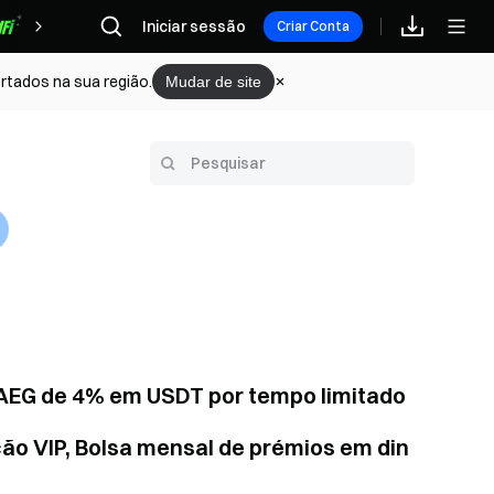
Iniciar sessão
Recompensas
Criar Conta
rtados na sua região.
Mudar de site
 TAEG de 4% em USDT por tempo limitado
ção VIP, Bolsa mensal de prémios em din