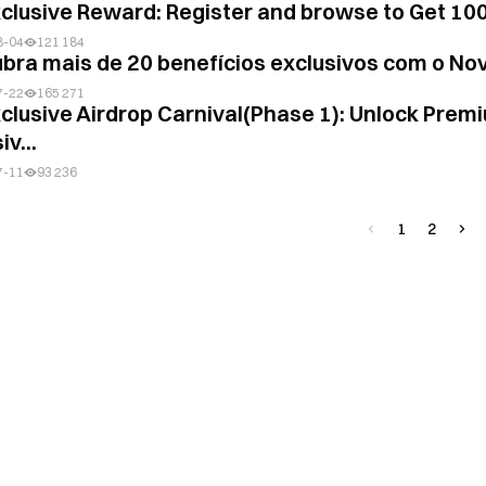
xclusive Reward: Register and browse to Get 10
8-04
121 184
bra mais de 20 benefícios exclusivos com o No
7-22
165 271
xclusive Airdrop Carnival(Phase 1): Unlock Prem
iv...
7-11
93 236
1
2