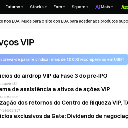
Futuros
Stocks
Earn
Square
Mais
te nos EUA. Mude para o site dos EUA para aceder aos produtos supo
vços VIP
nscreva-se para reivindicar mais de 10 000 recompensas em USDT
ícios do airdrop VIP da Fase 3 do pré-IPO
s ago
432
ama de assistência a ativos de ações VIP
8-03
1 392
ização dos retornos do Centro de Riqueza VIP,
7-14
23 817
ícios exclusivos da Gate: Dividendo de negocia