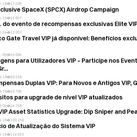
5-18
17 205
xclusive SpaceX (SPCX) Airdrop Campaign
4-15
11 657
1 do evento de recompensas exclusivas Elite VI
3-24
13 007
ço Gate Travel VIP já disponível: Benefícios exc
1-05
24 094
gens para Utilizadores VIP – Participe nos Even
r...
9-19
59 158
pensas Duplas VIP: Para Novos e Antigos VIP, 
9-18
23 795
sitos para upgrade de nível VIP atualizados
9-02
24 758
VIP Asset Statistics Upgrade: Dip Sniper and P
8-18
103 158
io de Atualização do Sistema VIP
8-15
114 553