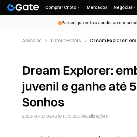
Comprar Cripto
Mercados
Negociar
Parece que está a aceder ao nosso si
Anúncios
Latest Events
Dream Explorer: emb
Fundo dos Sonhos
Dream Explorer: em
juvenil e ganhe até 
Sonhos
2026-06-05 06:46 (UTC)
5 651
visualizações