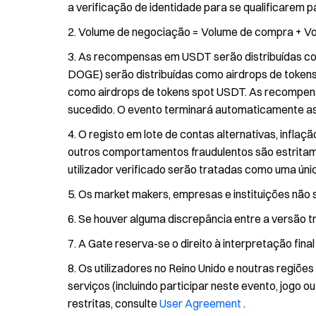
a verificação de identidade para se qualificarem 
Volume de negociação = Volume de compra + Vo
As recompensas em USDT serão distribuídas com
DOGE) serão distribuídas como airdrops de tokens
como airdrops de tokens spot USDT. As recompen
sucedido. O evento terminará automaticamente ass
O registo em lote de contas alternativas, infla
outros comportamentos fraudulentos são estritam
utilizador verificado serão tratadas como uma únic
Os market makers, empresas e instituições não s
Se houver alguma discrepância entre a versão tr
A Gate reserva-se o direito à interpretação fina
Os utilizadores no Reino Unido e noutras regiõe
serviços (incluindo participar neste evento, jogo 
restritas, consulte
User Agreement
.