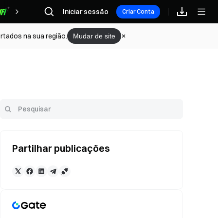
Iniciar sessão
Recompensas
Criar Conta
rtados na sua região.
Mudar de site
Partilhar publicações