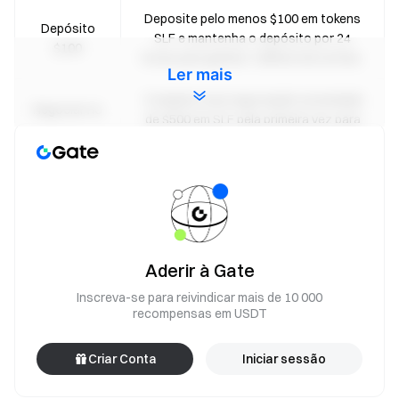
Deposite pelo menos $100 em tokens
Depósito
SLF e mantenha o depósito por 24
$100
horas para ganhar 1 bilhete de sorteio.
Ler mais
Complete uma negociação acumulada
Negociar no
de $500 em SLF pela primeira vez para
Ponto $500
ganhar 1 bilhete de sorteio.
Complete uma negociação acumulada
Negociação
de $5,000 em SLF pela primeira vez para
Spot $5,000
ganhar 4 bilhetes para sorteio.
Convide 1 novo utilizador para se
Aderir à Gate
Convidar
registar e completar uma transação à
Inscreva-se para reivindicar mais de 10 000
Novos
vista de pelo menos $100 em SLF para
recompensas em USDT
Utilizadores
ganhar 1 bilhete de sorteio. Até 20
vezes.
Criar Conta
Iniciar sessão
Aviso: