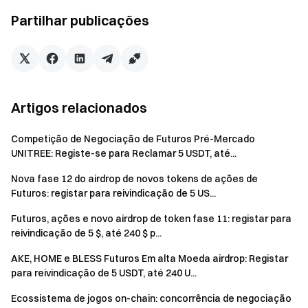
Todos os participantes precisam de concluir a
Partilhar publicações
verificação de identidade antes do final da atividade
para reclamar recompensas.
Volume de negociação = volume de compra + volume
de venda. Os depósitos estão limitados a depósitos na
Artigos relacionados
cadeia apenas; transferências internas e depósitos
Gatecode não estão incluídos.
Competição de Negociação de Futuros Pré-Mercado
A recompensa total para este evento é de 50.000
UNITREE: Registe-se para Reclamar 5 USDT, até...
SLF. Os utilizadores que tirarem o saco da sorte irão
Nova fase 12 do airdrop de novos tokens de ações de
dividir $200 em SLF com base no número de sacos da
Futuros: registar para reivindicação de 5 US...
sorte que receberem. As recompensas serão
distribuídas dentro de 14 dias úteis após o fim da
Futuros, ações e novo airdrop de token fase 11: registar para
reivindicação de 5 $, até 240 $ p...
campanha. O anúncio de distribuição de recompensas
será lançado em
Notícias da Gate
.
AKE, HOME e BLESS Futuros Em alta Moeda airdrop: Registar
para reivindicação de 5 USDT, até 240 U...
A utilização de contas duplicadas e quaisquer outros
comportamentos fraudulentos, como a inflação do
Ecossistema de jogos on-chain: concorrência de negociação