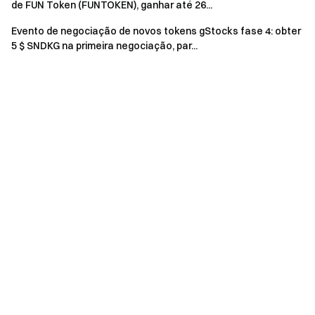
volume de negociação, registo em massa de contas
de FUN Token (FUNTOKEN), ganhar até 26...
falsas, autonegociação, correspondência de ordens,
Evento de negociação de novos tokens gStocks fase 4: obter
etc, são estritamente proibidos. Múltiplas contas com
5 $ SNDKG na primeira negociação, par...
as mesmas informações de verificação de identidade
serão tratadas como a mesma conta. Subcontas não
podem participar nesta atividade.
Os market makers, corporações, contas de
instituições, contas de afiliados e contas de parceiros
não são elegíveis para participar neste evento.
Se os utilizadores participarem em outras atividades
da Gate ao mesmo tempo, os utilizadores apenas
receberão recompensas de uma atividade.
Em caso de discrepância entre as versões traduzidas
e a versão original em inglês, a versão em inglês
prevalecerá.
A Gate reserva todos os direitos para a explicação
final.