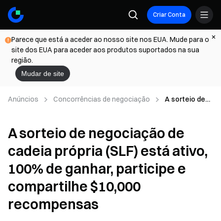
Criar Conta
Parece que está a aceder ao nosso site nos EUA. Mude para o
site dos EUA para aceder aos produtos suportados na sua
região.
Mudar de site
Anúncios
Concorrências de negociação
A sorteio de
negociação
de cadeia
A sorteio de negociação de
própria (SLF)
está ativo,
cadeia própria (SLF) está ativo,
100% de
ganhar,
100% de ganhar, participe e
participe e
compartilhe
compartilhe $10,000
$10,000
recompensas
recompensas