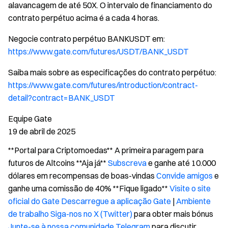
alavancagem de até 50X. O intervalo de financiamento do
contrato perpétuo acima é a cada 4 horas.
Negocie contrato perpétuo BANKUSDT em:
https://www.gate.com/futures/USDT/BANK_USDT
Saiba mais sobre as especificações do contrato perpétuo:
https://www.gate.com/futures/introduction/contract-
detail?contract=BANK_USDT
Equipe Gate
19 de abril de 2025
**Portal para Criptomoedas** A primeira paragem para
futuros de Altcoins **Aja já**
Subscreva
e ganhe até 10.000
dólares em recompensas de boas-vindas
Convide amigos
e
ganhe uma comissão de 40% **Fique ligado**
Visite o site
oficial do Gate
Descarregue a aplicação Gate
|
Ambiente
de trabalho
Siga-nos no X (Twitter)
para obter mais bónus
Junte-se à nossa comunidade Telegram
para discutir