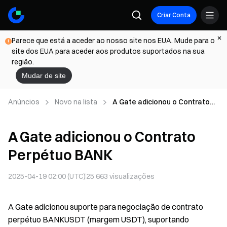
Criar Conta
Parece que está a aceder ao nosso site nos EUA. Mude para o
site dos EUA para aceder aos produtos suportados na sua
região.
Mudar de site
Anúncios
Novo na lista
A Gate adicionou o Contrato
Perpétuo BANK
A Gate adicionou o Contrato
Perpétuo BANK
2025-04-19 02:00 (UTC)
25 663
visualizações
A Gate adicionou suporte para negociação de contrato
perpétuo BANKUSDT (margem USDT), suportando