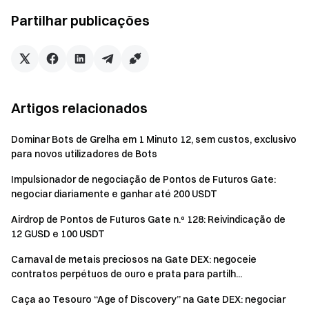
aplicável.
Partilhar publicações
Todos os participantes devem cumprir estritamente
os termos e condições da Gate, incluindo o Acordo do
Usuário, e aderir a todas as leis e regulamentos
aplicáveis.
Artigos relacionados
Os usuários com subcontas e contas principais, ou
múltiplas contas usando as mesmas informações KYC,
Dominar Bots de Grelha em 1 Minuto 12, sem custos, exclusivo
serão considerados como um único participante. As
para novos utilizadores de Bots
compras feitas através de subcontas não serão
Impulsionador de negociação de Pontos de Futuros Gate:
contabilizadas para a conta principal.
negociar diariamente e ganhar até 200 USDT
Os market makers, contas corporativas e contas
Airdrop de Pontos de Futuros Gate n.º 128: Reivindicação de
institucionais não são elegíveis para participar nesta
12 GUSD e 100 USDT
campanha.
Carnaval de metais preciosos na Gate DEX: negoceie
Se for detetada qualquer atividade ilegal, imprópria,
contratos perpétuos de ouro e prata para partilh...
desonesta ou injusta, incluindo mas não se limitando a
Caça ao Tesouro “Age of Discovery” na Gate DEX: negociar
batota, utilização de múltiplas contas ou quaisquer