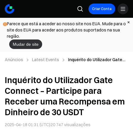
Criar Conta
Parece que está a aceder ao nosso site nos EUA. Mude para o
site dos EUA para aceder aos produtos suportados na sua
região.
Mudar de site
Anúncios
Latest Events
Inquérito do Utilizador Gate
Connect – Participe para
Receber uma Recompensa
Inquérito do Utilizador Gate
em Dinheiro de 30 USDT
Connect – Participe para
Receber uma Recompensa em
Dinheiro de 30 USDT
2025-04-18 01:31 (UTC)
20 747
visualizações