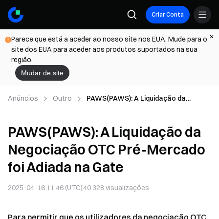
Criar Conta
Parece que está a aceder ao nosso site nos EUA. Mude para o
site dos EUA para aceder aos produtos suportados na sua
região.
Mudar de site
Anúncios
Outro
PAWS(PAWS): A Liquidação da
Negociação OTC Pré-Mercado foi
Adiada na Gate
PAWS(PAWS): A Liquidação da
Negociação OTC Pré-Mercado
foi Adiada na Gate
2025-04-16 11:46 (UTC)
40 328
visualizações
Para permitir que os utilizadores da negociação OTC