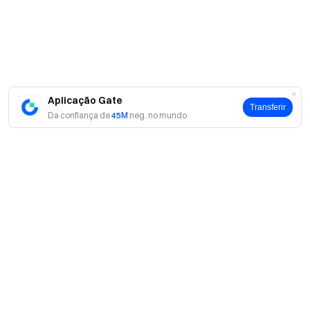
Aplicação Gate
Transferir
Da confiança de
45M
neg. no mundo
Sobre
Sobre nós
Produtos