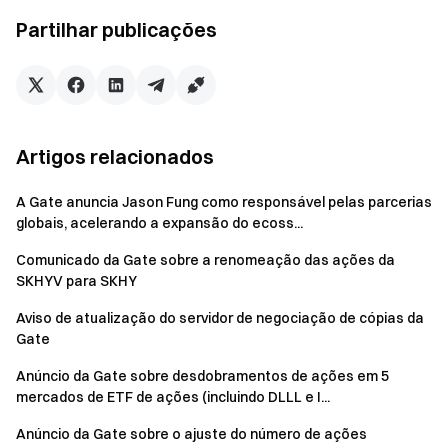
Permaneça Conectado
Visite o site oficial da Gate
Baixe
Partilhar publicações
o aplicativo Gate | Desktop
Siga-nos no X (Twitter)
para
obter mais bónus
Junte-se à nossa comunidade do Telegram
discutir tópicos
em tendência
Interaja com a nossa comunidade global
para as últimas
Artigos relacionados
perspetivas
A Gate anuncia Jason Fung como responsável pelas parcerias
Transparência & Segurança
Verifique o nosso 100% de
globais, acelerando a expansão do ecoss...
Prova de reservas
Comunicado da Gate sobre a renomeação das ações da
SKHYV para SKHY
Aviso de atualização do servidor de negociação de cópias da
Gate
Anúncio da Gate sobre desdobramentos de ações em 5
mercados de ETF de ações (incluindo DLLL e I...
Anúncio da Gate sobre o ajuste do número de ações