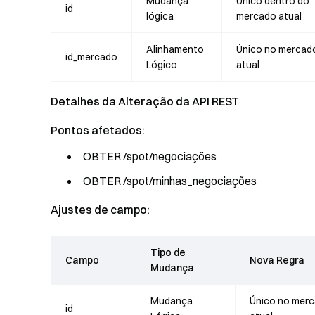
Mudança
Único dentro do
id
lógica
mercado atual
Alinhamento
Único no mercad
id_mercado
Lógico
atual
Detalhes da Alteração da API REST
Pontos afetados:
OBTER /spot/negociações
OBTER /spot/minhas_negociações
Ajustes de campo:
Tipo de
Campo
Nova Regra
Mudança
Mudança
Único no mer
id