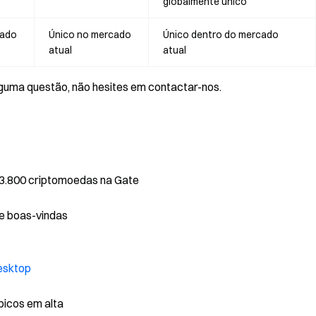
globalmente único
cado
Único no mercado
Único dentro do mercado
atual
atual
lguma questão, não hesites em contactar-nos.
 3.800 criptomoedas na Gate
e boas-vindas
Desktop
ópicos em alta