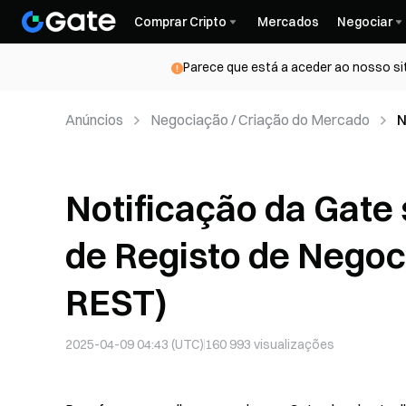
Comprar Cripto
Mercados
Negociar
Parece que está a aceder ao nosso si
Anúncios
Negociação / Criação do Mercado
N
R
Notificação da Gate
de Registo de Nego
REST)
2025-04-09 04:43 (UTC)
160 993
visualizações