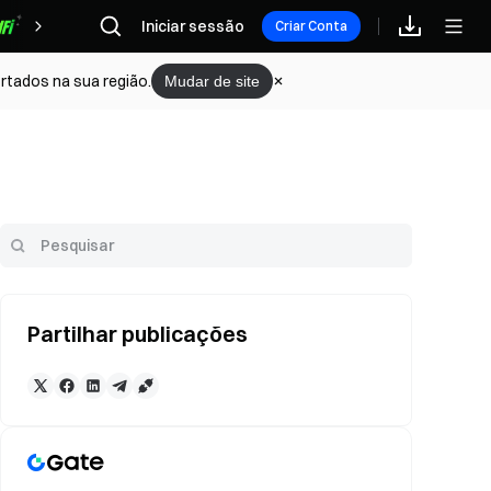
Iniciar sessão
Recompensas
Criar Conta
rtados na sua região.
Mudar de site
Partilhar publicações