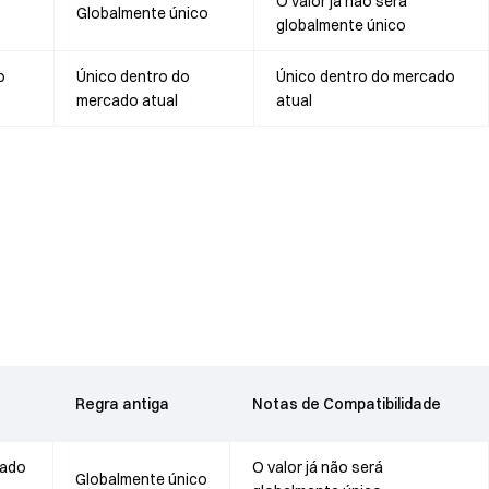
O valor já não será
Globalmente único
globalmente único
o
Único dentro do
Único dentro do mercado
mercado atual
atual
Regra antiga
Notas de Compatibilidade
cado
O valor já não será
Globalmente único