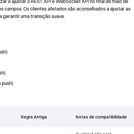
izar e ajustar o REST API e WebSocket API no final de maio de
os campos. Os clientes afetados são aconselhados a ajustar as
 garantir uma transição suave.
ush)
sh)
 push)
Regra Antiga
Notas de compatibilidade